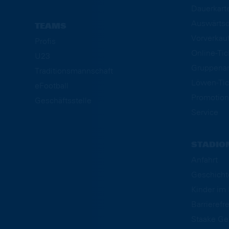
Dauerkart
Auswärtsd
TEAMS
Vorverkau
Profis
Online-Ti
U23
Gruppena
Traditionsmannschaft
Löwen-Tic
eFootball
Promotion
Geschäftsstelle
Service
STADIO
Anfahrt
Geschicht
Kinder i
Barrierefre
Staake Ge