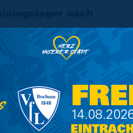
ainingslager nach
nbart
 Termine für die anstehende
6 festgelegt.
ger nach Österreich reisen. Vom 4. bis 12. Juli
 in Tirol
auf die anstehende Spielzeit
sligaabsteiger Holstein Kiel. Anstoß der Partie
0 Minuten. Informationen zum genauen Spielort