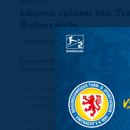
06.06.2025
Löwen reisen ins Tr
Österreich
Testspiel gegen Holstein Kiel verei
Eintracht Braunschweig hat weitere
Vorbereitung auf die Saison 2025/2
Die Eintracht wird erneut ins Trainingsla
wird sich die Mannschaft in
St. Johann
vorbereiten.
Am 19. Juli empfängt die Eintracht Bunde
ist um 13 Uhr, die Spielzeit beträgt 12