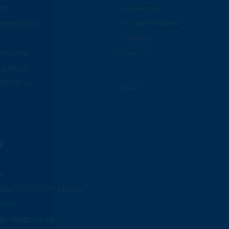
en
Fanbelange
auerkarten
Fanorganisationen
f
Interaktiv
cketshop
Fanshop
ngebote
ketbörse
News
N
e
m EINTRACHT-STADION
iheit
burtstagskinder