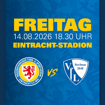
stand sicher und ließ nur wenig Chancen zu. In der 73.
Spielminute stockte den Spielern, Verantwortlichen und
Fans kurz der Atem, als Krauße nach einem
Luftzweikampf zu Boden sackte und schließlich leicht
benommen den Platz verlassen musste. Nach der
Unterbrechung verlagerten die Blau-Gelben ihr Spiel
wieder mehr in die gegnerische Hälfte, um doch noch
das vorentscheidende 2:0 zu erzielen. Zunächst
verpasste jedoch der eingewechselte Max Marie den
zweiten Treffer, ehe das Spielgerät zehn Minuten vor
dem Ende doch noch in den Maschen landete.
Allerdings schaltete sich der VAR ein, woraufhin der
Unparteiische das Tor von Gomez aufgrund eines
Handspiels annullierte. In der Nachspielzeit prüfte der
VAR zum zweiten Mal ein Handspiel und es gab am
Ende den Elfmeter für die Eintracht. Philippe legte sich
das Leder zurecht und vollendete den fälligen Strafstoß
zum 2:0. In den Schlussminuten spielten die Löwen die
Partie kontrolliert zu Ende und siegten verdient im
Niedersachsenderby!