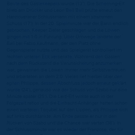
Beute des Gästekeepers wurde (13‘). Die Scherning-Elf
blieb am Drücker und Leon Bell Bell prüfte erneut den
Hannoveraner Schlussmann mit einem strammen
Schuss (17‘). In der 20. Spielminute war der Bann endlich
gebrochen, Keeper Zieler geschlagen und die Löwen
gingen mit 1:0 in Führung. Über Umwege landete der
Ball bei Fabio Kaufmann, der den Platz ohne
Gegenspieler nutzte und das Spielgerät kontrolliert im
rechten unteren Eck versenkte. Während den Gästen
nach dem Rückstand die Verunsicherung anzumerken
war, gewannen die Löwen immer mehr Selbstvertrauen
und arbeiteten an dem 2:0. Vieles lief hierbei über den
agilen Philippe, dessen Abschluss jedoch erneut geklärt
wurde (24‘), genauso wie der Schuss von Szabo nur eine
Minute später (25‘). Die Leitl-Elf wirkte auch in der
Folgezeit ratlos und die Eintracht-Anhänger hatten schon
einen weiteren Torjubel auf den Lippen, als Philippe sich
auf links durchtankte. Am Ende passte er nur in den
Rücken von Szabo und die Chance war vertan (38‘). In
der Schlussminute war es wieder der Franzose, der für