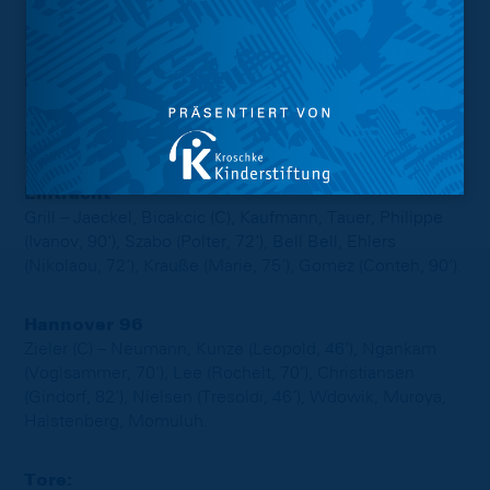
Für die Löwen geht es nach der Länderspielpause am
Freitag, 18. Oktober 2024, um 18.30 Uhr zur Alten Dame
nach Berlin.
Das Spiel im Stenogramm:
Eintracht
Grill – Jaeckel, Bicakcic (C), Kaufmann, Tauer, Philippe
(Ivanov, 90‘), Szabo (Polter, 72‘), Bell Bell, Ehlers
(Nikolaou, 72‘), Krauße (Marie, 75‘), Gomez (Conteh, 90‘).
Hannover 96
Zieler (C) – Neumann, Kunze (Leopold, 46’), Ngankam
(Voglsammer, 70’), Lee (Rochelt, 70’), Christiansen
(Gindorf, 82’), Nielsen (Tresoldi, 46’), Wdowik, Muroya,
Halstenberg, Momuluh.
Tore: