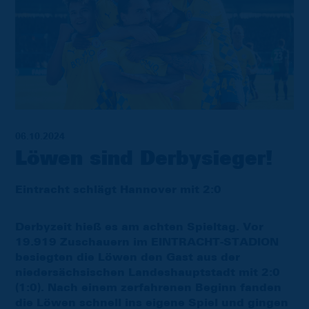
06.10.2024
Löwen sind Derbysieger!
Eintracht schlägt Hannover mit 2:0
Derbyzeit hieß es am achten Spieltag. Vor
19.919 Zuschauern im EINTRACHT-STADION
besiegten die Löwen den Gast aus der
niedersächsischen Landeshauptstadt mit 2:0
(1:0). Nach einem zerfahrenen Beginn fanden
die Löwen schnell ins eigene Spiel und gingen