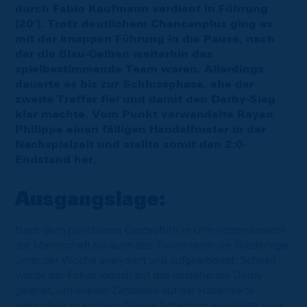
durch Fabio Kaufmann verdient in Führung
(20‘). Trotz deutlichem Chancenplus ging es
mit der knappen Führung in die Pause, nach
der die Blau-Gelben weiterhin das
spielbestimmende Team waren. Allerdings
dauerte es bis zur Schlussphase, ehe der
zweite Treffer fiel und damit den Derby-Sieg
klar machte. Vom Punkt verwandelte Rayan
Philippe einen fälligen Handelfmeter in der
Nachspielzeit und stellte somit den 2:0-
Endstand her.
Ausgangslage:
Nach dem punktlosen Gastauftritt in Ulm hatten sowohl
die Mannschaft als auch das Trainerteam die Niederlage
unter der Woche analysiert und aufgearbeitet. Schnell
wurde der Fokus jedoch auf das anstehende Derby
gelenkt, um wieder Zählbares auf der Habenseite
verbuchen zu können. Daniel Scherning erwartete zwar