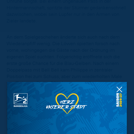
Unruhe sorgte. Bei einem ungenauen Pass in der
Hintermannschaft, spritzte der Stürmer gedankenschnell
dazwischen, wobei sein Lupfer nur in den Armen von
Zieler landete.
An dem Spielgeschehen änderte sich auch nach dem
Wiederanpfiff wenig. Die Löwen spielten forsch nach
vorne, wohingegen die Gäste nach der Ordnung im
eigenen Spiel suchten. Folgerichtig eröffnete sich die
erste große Chance für die Blau-Gelben. Nach einem
Doppelpass mit Bell Bell kam Philippe in zentraler
Position frei zum Schuss, aber zum wiederholten Male
war Zieler zur Stelle (50‘). Auch gegen Gomez
verhinderte der Schlussmann eine höhere Eintracht-
Führung (53‘) ehe Kaufmann mit einem Gewaltschuss
aus über 20 Metern, das Leder ins Außennetz hämmerte
(56‘). Nach einer knappen Stunde bekam auch Lennart
Grill die Möglichkeit, sich auszuzeichnen, als er einen
Leopold-Freistoß parierte. Fortan investierten die
Hannoveraner zwar mehr, aber die Defensive der Löwen