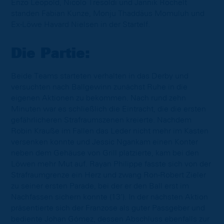
Enzo Leopold, Nicolo Tresoldi und Jannik Rochelt
standen Fabian Kunze, Monju Thaddäus Momuluh und
Ex-Löwe Havard Nielsen in der Startelf.
Die Partie:
Beide Teams starteten verhalten in das Derby und
versuchten nach Ballgewinn zunächst Ruhe in die
eigenen Aktionen zu bekommen. Nach rund zehn
Minuten war es schließlich die Eintracht, die die ersten
gefährlicheren Strafraumszenen kreierte. Nachdem
Robin Krauße im Fallen das Leder nicht mehr im Kasten
versenken konnte und Jessic Ngankam einen Konter
neben dem Gehäuse von Grill platzierte, kam bei den
Löwen mehr Mut auf. Rayan Philippe fasste sich von der
Strafraumgrenze ein Herz und zwang Ron-Robert Zieler
zu seiner ersten Parade, bei der er den Ball erst im
Nachfassen sichern konnte (13‘). In der nächsten Aktion
präsentierte sich der Franzose als guter Passgeber und
bediente Johan Gómez, dessen Abschluss ebenfalls zur