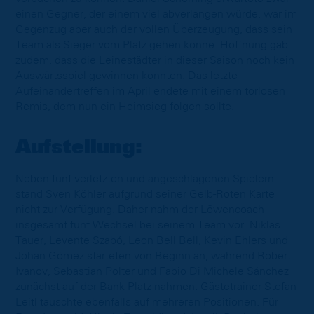
einen Gegner, der einem viel abverlangen würde, war im
Gegenzug aber auch der vollen Überzeugung, dass sein
Team als Sieger vom Platz gehen könne. Hoffnung gab
zudem, dass die Leinestädter in dieser Saison noch kein
Auswärtsspiel gewinnen konnten. Das letzte
Aufeinandertreffen im April endete mit einem torlosen
Remis, dem nun ein Heimsieg folgen sollte.
Aufstellung:
Neben fünf verletzten und angeschlagenen Spielern
stand Sven Köhler aufgrund seiner Gelb-Roten Karte
nicht zur Verfügung. Daher nahm der Löwencoach
insgesamt fünf Wechsel bei seinem Team vor. Niklas
Tauer, Levente Szabó, Leon Bell Bell, Kevin Ehlers und
Johan Gómez starteten von Beginn an, während Robert
Ivanov, Sebastian Polter und Fabio Di Michele Sánchez
zunächst auf der Bank Platz nahmen. Gästetrainer Stefan
Leitl tauschte ebenfalls auf mehreren Positionen. Für