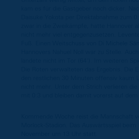
kam es für die Gastgeber noch dicker. Nac
Daisuke Yokota per Direktabnahme zum 0:3 
zwar in die Zweikämpfe, hatte Hannover a
nicht mehr viel entgegenzusetzen. Levent
Fuß. Einen Weitschuss von Di Michele Sán
Hannovers Nahuel Noll war zu Stelle. Auch 
landete nicht im Tor (64'). Im weiteren Spi
Die Roten verwalteten das Ergebnis. Die Ei
den restlichen 30 Minuten offensiv kaum L
nicht mehr. Unter dem Strich verlieren d
mit 0:3 und bleiben damit vorerst auf dem 
Kommende Woche reist die Mannschaft vo
Morlock-Stadion. Das Auswärtsspiel beim
November um 13 Uhr statt.