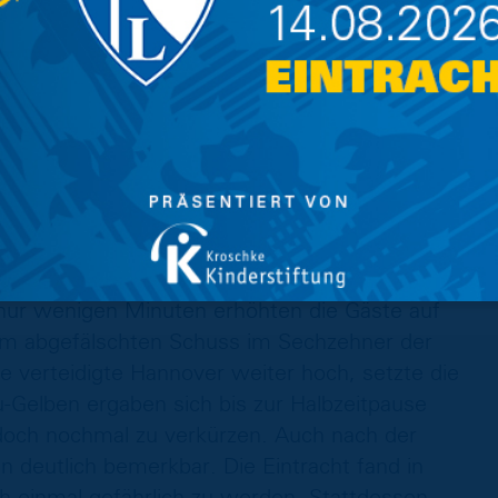
ayate Matsuda an Florian Flick gerieten
nder. Dabei griff der Löwen-Stürmer dem
 ließ Schiedsrichter Robert Hartmann keine
(17‘). Die Blau-Gelben versuchten nun in
 sahen sich aber einem drückenden Gegner
allem auf die Defensivarbeit beschränken.
 noch den nächsten Nackenschlag. Mustapha
Gelben durch und spielte flach ins Zentrum, wo
derte (32‘). Zu allem Überfluss kam dann auch
nur wenigen Minuten erhöhten die Gäste auf
em abgefälschten Schuss im Sechzehner der
lge verteidigte Hannover weiter hoch, setzte die
u-Gelben ergaben sich bis zur Halbzeitpause
och nochmal zu verkürzen. Auch nach der
 deutlich bemerkbar. Die Eintracht fand in
h einmal gefährlich zu werden. Stattdessen