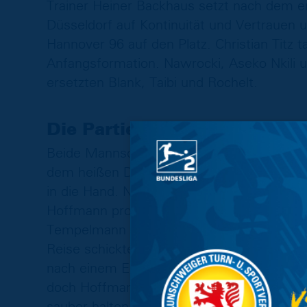
Trainer Heiner Backhaus setzt nach dem e
Düsseldorf auf Kontinuität und Vertrauen 
Hannover 96 auf den Platz. Christian Titz t
Anfangsformation. Nawrocki, Aseko Nkili u
ersetzten Blank, Taibi und Rochelt.
Die Partie:
Beide Mannschaften starteten zunächst aus
dem heißen Duell von Beginn an mit und 
in die Hand. Nach einem Freistoß von Enz
Hoffmann problemlos (3‘). Die erste Gelege
Tempelmann eine Lücke entdeckte und link
Reise schickte, seine Hereingabe fand abe
nach einem Eckball erstmals vor dem Löwe
doch Hoffmann konnte den Kasten mit ein
sauber halten (17‘). Nur wenige Augenblick