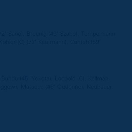
(72‘ Sané), Breunig (46‘ Szabo), Tempelmann
Köhler (C) (72‘ Kaufmann), Conteh (59‘
, Bundu (45‘ Yokota), Leopold (C), Källman,
 Roggow), Matsuda (46‘ Oudenne), Neubauer.