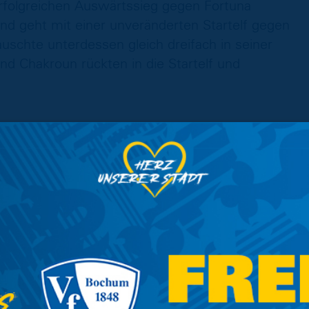
rfolgreichen Auswärtssieg gegen Fortuna
und geht mit einer unveränderten Startelf gegen
auschte unterdessen gleich dreifach in seiner
nd Chakroun rückten in die Startelf und
geglichen in die Partie. Die Löwen hielten in
nahmen sogar vermehrt das Heft des Handelns
o Leopold, hielt Löwen-Keeper Thorben
nheit bot sich der Eintracht als Lino
saußen Fabio Di Michele Sánchez auf die
r keinen Abnehmer (3‘). Die Gäste zeigten sich
n-Tor. Boris Tomiak probierte es per Kopf,
er guten Parade seinen Kasten zunächst
e darauf folgte allerdings der Bruch im Spiel