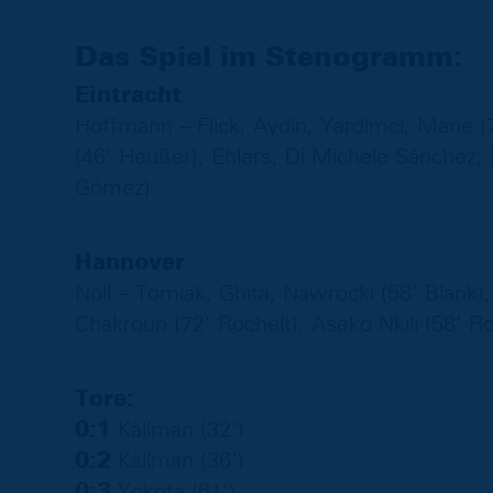
Das Spiel im Stenogramm:
Eintracht
Hoffmann – Flick, Aydin, Yardimci, Marie 
(46‘ Heußer), Ehlers, Di Michele Sánchez, 
Gómez).
Hannover
Noll – Tomiak, Ghita, Nawrocki (58‘ Blank)
Chakroun (72‘ Rochelt), Aseko Nkili (58‘
Tore:
0:1
Källman (32‘)
0:2
Källman (36‘)
0:3
Yokota (61‘)