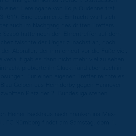
h einer Hereingabe von Kolja Oudenne traf
(61'). Eine dezimierte Eintracht warf sich
ber auch im Nachgang des dritten Treffers
e Szabó hatte noch den Ehrentreffer auf dem
chez fälschte der Ungar zunächst ab, doch
der Abpraller, der ihm erneut vor die Füße viel,
elverlauf gab es dann nicht mehr viel zu sehen.
ntracht probierte ihr Glück, fand aber auch in
ösungen. Für einen eigenen Treffer reichte es
ie Blau-Gelben das Heimderby gegen Hannover
zwölften Platz der 2. Bundesliga stehen.
n Heiner Backhaus nach Franken ins Max-
 1. FC Nürnberg findet am Samstag, dem 1.