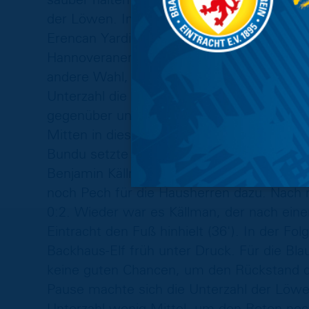
der Löwen. Im Nachgang eines Fouls von H
Erencan Yardimci und Boris Tomiak aneina
Hannoveraner an den Hals. Die Tätlichkeit
andere Wahl, als die Rote Karte zu zücken 
Unterzahl die eigene Hälfte freizuhalten,
gegenüber und mussten sich ab sofort vor 
Mitten in dieser Phase gab es dann auch
Bundu setzte sich rechts gegen drei Blau-
Benjamin Källman, den Ball ins Netz beför
noch Pech für die Hausherren dazu. Nach 
0:2. Wieder war es Källman, der nach ein
Eintracht den Fuß hinhielt (36'). In der Fo
Backhaus-Elf früh unter Druck. Für die Bla
keine guten Chancen, um den Rückstand d
Pause machte sich die Unterzahl der Löwen
Unterzahl wenig Mittel, um den Roten noc