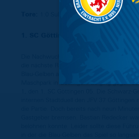
Tore:
1:0 Sultani (20‘), 2:0 Catic (39‘), 2:
1. SC Göttingen 05 – Eintracht U19 
Die Nachwuchslöwen setzen sich erneut i
die nächste Runde des Junioren-DFB-Pokal,
Blau-Gelben an. Die U19 gastierte im Ni
Maschpark in Göttingen. Es ging gegen den
1, den 1. SC Göttingen 05. Die Schwarz-Ge
internen Stadtduell den JFV 37 Göttingen m
die Partie. Doch bereits nach neun Minuten
Gastgeber bremsen. Bastian Redecker war 
belohnen konnte. Leider sollte diese Führu
in der die Blau-Gelben das Spiel so langs