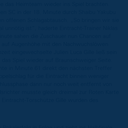
die das Heimteam wieder ins Spiel brachten.
den SC in der 18. Minute durch Shaibu Yakubu
en offenen Schlagabtausch. „So bringen wir sie
l unnötig ist“, haderte Eintracht-Trainer Niklas
Minute sahen die Zuschauer nun Chancen auf
as auf Augenhöhe mit den Nachwuchslöwen
bzeit eingewechselte Julien Luca Gille ließ sein
 das Spiel wieder auf Braunschweiger Seite.
te in Minute 61 direkt den nächsten Treffer
pelschlag für die Eintracht binnen weniger
chlussphase dann nur noch weit entfernt von
richter musste gleich dreimal zur Roten Karte
 Eintracht-Torschütze Gille wurden des
Pokalerfolg in Folge und zieht ins Halbfinale