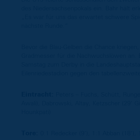
des Niedersachsenpokals ein. Bahr hält er
„Es war für uns das erwartet schwere Spiel
nächste Runde.“
Bevor die Blau-Gelben die Chance kriegen,
Gradmesser für die Nachwuchslöwen an. 
Samstag zum Derby in die Landeshauptstadt
Eilenriedestadion gegen den tabellenzwei
Eintracht:
Peters – Fuchs, Schütt, Runge
Awali), Dabrowski, Altay, Ketzscher (29‘ Gil
Hounkpati)
Tore:
0:1 Redecker (9‘), 1:1 Abban (18‘), 1: