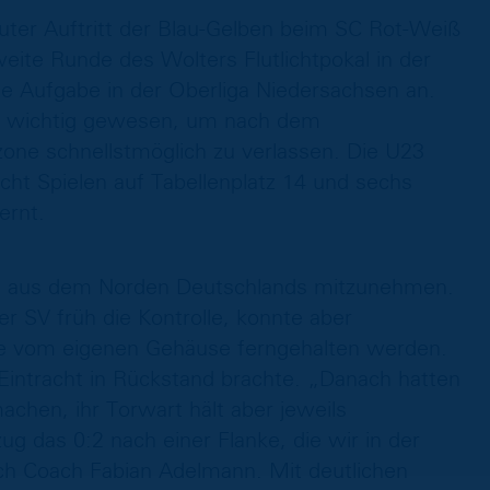
guter Auftritt der Blau-Gelben beim SC Rot-Weiß
eite Runde des Wolters Flutlichtpokal in der
 Aufgabe in der Oberliga Niedersachsen an.
s wichtig gewesen, um nach dem
zone schnellstmöglich zu verlassen. Die U23
acht Spielen auf Tabellenplatz 14 und sechs
ernt.
e aus dem Norden Deutschlands mitzunehmen.
er SV früh die Kontrolle, konnte aber
ve vom eigenen Gehäuse ferngehalten werden.
Eintracht in Rückstand brachte. „Danach hatten
chen, ihr Torwart hält aber jeweils
das 0:2 nach einer Flanke, die wir in der
sich Coach Fabian Adelmann. Mit deutlichen