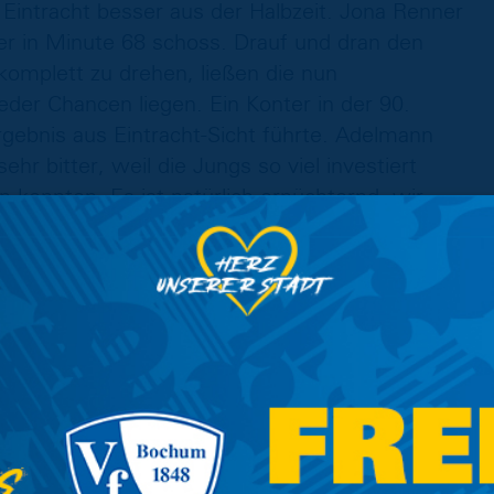
intracht besser aus der Halbzeit. Jona Renner
er in Minute 68 schoss. Drauf und dran den
 komplett zu drehen, ließen die nun
er Chancen liegen. Ein Konter in der 90.
gebnis aus Eintracht-Sicht führte. Adelmann
hr bitter, weil die Jungs so viel investiert
 konnten. Es ist natürlich ernüchternd, wir
 U23 am kommenden Spieltag im Heimspiel
auer), Niemann, Laatsch, Placinta (65‘ Awuah),
c (62‘ El-Haj), Grumbach, Ziegele (84‘ Mazzone),