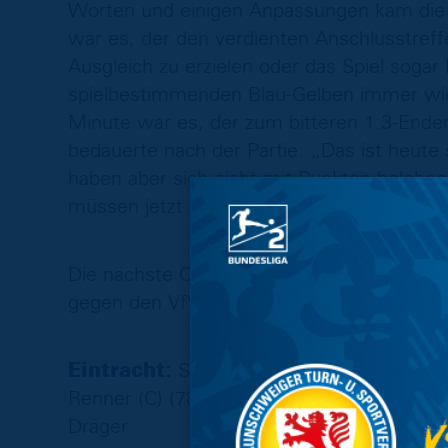
Worten und einigen Anpassungen kam die E
war es, der den verdienten Anschlusstreff
Ausgleich zu erzielen oder das Spiel sogar
spielbestimmenden Blau-Gelben immer wied
Minute war es, der zum bitteren 1:3-Ender
bedauerte nach der Partie: „Das ist heute se
haben aber sich nicht mit Punkten belohnen
müssen jetzt anfangen zu Punkten.“
Die nächste Chance dazu bietet sich der
gegen den VfV Borussia 06 Hildesheim.
Eintracht:
Strauch – Gündüz (77‘ Schloth
Renner (C) (78‘ Szczerba), Root, Buljubasi
Dräger