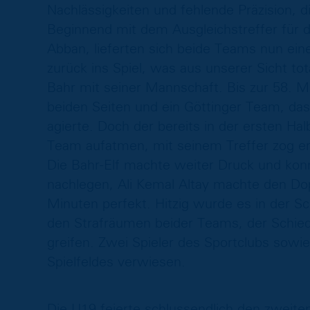
Nachlässigkeiten und fehlende Präzision, 
Beginnend mit dem Ausgleichstreffer für 
Abban, lieferten sich beide Teams nun ein
zurück ins Spiel, was aus unserer Sicht tota
Bahr mit seiner Mannschaft. Bis zur 58. 
beiden Seiten und ein Göttinger Team, d
agierte. Doch der bereits in der ersten Hal
Team aufatmen, mit seinem Treffer zog er
Die Bahr-Elf machte weiter Druck und konn
nachlegen, Ali Kemal Altay machte den Dop
Minuten perfekt. Hitzig wurde es in der S
den Strafräumen beider Teams, der Schieds
greifen. Zwei Spieler des Sportclubs sowie
Spielfeldes verwiesen.
Die U19 feierte schlussendlich den zweiten 