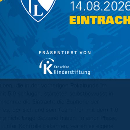
1 Renner (68‘), 3:1 Gnerlich (90‘)
1:3 (1:1)
m Pokal durch! Nach dem souveränen Einzug in
 stand nun die nächste Pokalaufgabe für die
edersachsenpokal am vergangenen Sonntag im
 Tabellenführer der Niedersachsenliga Staffel
lben, die in der vorherigen Pokalrunde im
it 5:0 schlugen, starteten selbstbewusst in
 konnte die Eintracht die Euphorie der
es, der sich und sein Team früh mit dem 1:0
ng nicht lange Bestand haben. In einer Phase,
am unter Kontrolle bekamen, waren es eigene