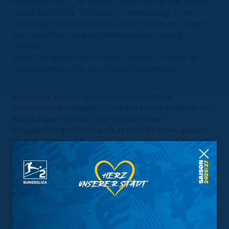
bescheren wird“, so Trainer Lukas Hennig über seinen
neuen Schützling. "Mit etwas Unterstützung in der
Detailarbeit wird er seine Qualität noch weiter steigern
und unser Team in allen Wettbewerben würdig
vertreten.
Seine Mentalität wird in vielen Spielen, in denen es
knapp zugehen wird, den Unterschied machen.“
Auch Luca Schulze sieht der neuen Aufgabe
hochmotiviert entgegen: "Zunächst einmal bedanke ich
mich für das Vertrauen, das mir der Verein
entgegenbringt. Mich macht es stolz für einen großen
Club wie Eintracht Braunschweig spielen zu dürfen. Ich
werde in jedem Spiel alles geben und die Chance
nutzen, die mir der Verein ermöglicht hat. Auf eine
erfolgreiche und von Spaß geprägte Saison mit den
Jungs!“
Interessant.