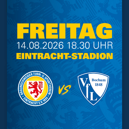
Meistgesuchte Themen
Trainingsplan
Vorverkauf
Geschützter Raum
Kader
Tabelle