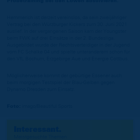
Probetraining bei den Löwen absolvieren.
Hemmerich ist derzeit vereinslos, da sein zweijähriger
Vertrag bei den Würzburger Kickers zum 30. Juni 2021
auslief. In der vergangenen Saison kam der Youngster
beim FWK auf drei Einsätze in der 2. Bundesliga.
Ausgebildet wurde der Rechtsverteidiger in der Jugend
vom FC Schalke 04 und spielte unteranderem schon für
den VfL Bochum, Erzgebirge Aue und Energie Cottbus.
Möglicherweise kommt der gebürtige Essener auch
beim morgigen Testspiel der Blau-Gelben gegen
Dynamo Dresden zum Einsatz.
Foto:
imago/Beautiful Sports
Interessant.
Meistgesuchte Themen