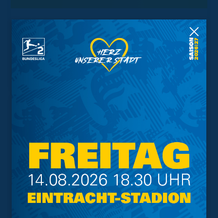
Trainingsplan
Vorverkauf
Geschützter Raum
Kader
Tabelle