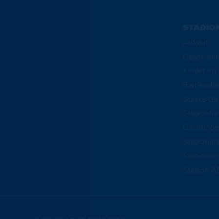
STADIO
Anfahrt
Geschicht
Kinder i
Barrierefre
Staake Ge
Stadionfü
Gastrono
Stadionpl
Stadionor
Stadion-A