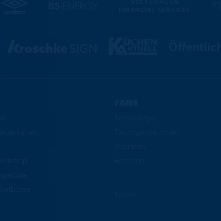
FANS
en
Fanbelange
auerkarten
Fanorganisationen
f
Interaktiv
cketshop
Fanshop
ngebote
ketbörse
News