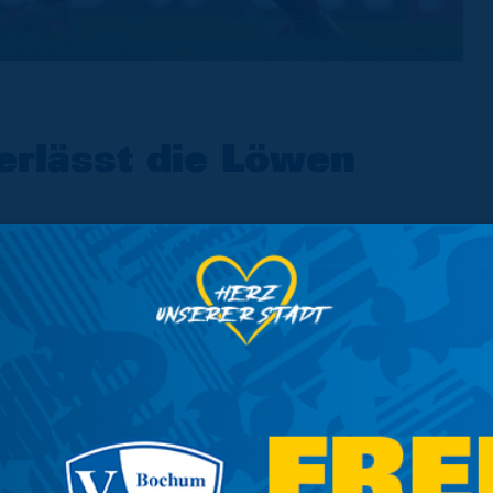
erlässt die Löwen
 verlässt die Löwen. Der bis zum
em Torhüter wurde in beiderseitigem
rige schließt sich dem
zburg United F. C. an.
e zum Ende der vergangenen Saison einen