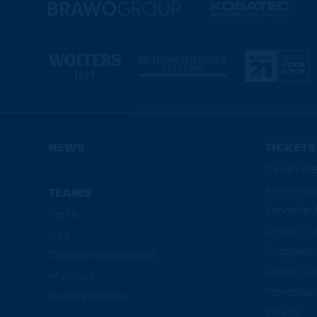
NEWS
TICKETS
Dauerkart
Auswärtsd
TEAMS
Vorverkau
Profis
Online-Ti
U23
Gruppena
Traditionsmannschaft
Löwen-Tic
eFootball
Promotion
Geschäftsstelle
Service