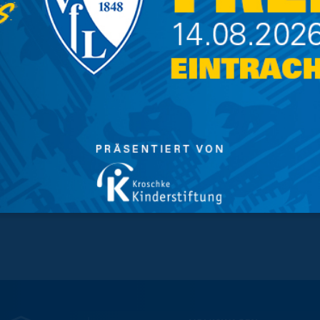
 Bundesliga. Wir danken ihm für sein
kunft alles Gute“, sagt Peter Vollmann,
schweig.
der in den vergangenen Wochen bereits am
ört fortan regelmäßig zum Trainingskader der
d