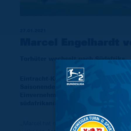
27.01.2021
Marcel Engelhardt v
Torhüter wechselt nach Südafrika
Eintracht-Keeper Marcel Engelhardt
Saisonende laufende Vertrag mit d
Einvernehmen aufgelöst. Der 27-Jäh
südafrikanischen Erstligisten Marit
„Marcel hat mit seinen Leistungen gerad