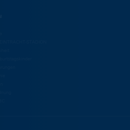
N
e
m EINTRACHT-STADION
iheit
burtstagskinder
hrungen
mie
an
dnung
BC