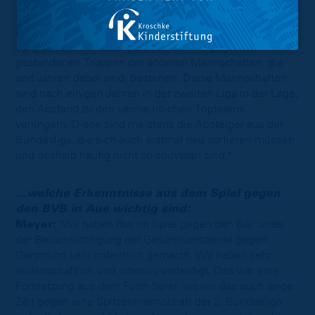
vorbei. In den letzten Jahren hatte fast jeder Aufsteiger
mit Ausnahme Paderborn riesige Probleme. Das erste
Jahr ist unheimlich schwierig. Das musst du überstehen,
Spieler auf dem Niveau etablieren und gegen die
gestandenen Truppen der anderen Mannschaften, die
seit Jahren dabei sind, bestehen. Diese Mannschaften
sind nach einigen Jahren in der zweiten Liga in der Lage,
den Abstand zu den vermeintlichen Topteams
verringern. Diese sind meistens die Absteiger aus der
Bundesliga, die sich auch erstmal neu sortieren müssen
und deshalb häufig nicht so souverän sind."
…welche Erkenntnisse aus dem Spiel gegen
den BVB in Aue wichtig sind:
Meyer:
"Wir haben das im Spiel gegen den Ball unter
der Berücksichtigung der Gesamtumstände gegen
Dortmund sehr ordentlich gemacht. Wir haben sehr
leidenschaftlich und intensiv verteidigt. Das war eine
Fortsetzung aus dem Fürth-Spiel, wo wir das auch lange
Zeit gegen eine Spitzenmannschaft der 2. Bundesliga