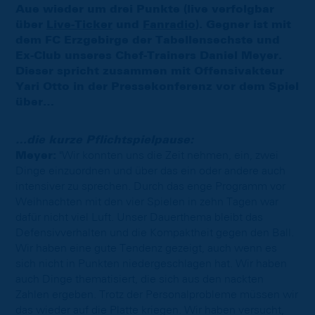
Aue wieder um drei Punkte (live verfolgbar
über
Live-Ticker
und
Fanradio
). Gegner ist mit
dem FC Erzgebirge der Tabellensechste und
Ex-Club unseres Chef-Trainers Daniel Meyer.
Dieser spricht zusammen mit Offensivakteur
Yari Otto in der Pressekonferenz vor dem Spiel
über…
…die kurze Pflichtspielpause:
Meyer:
"Wir konnten uns die Zeit nehmen, ein, zwei
Dinge einzuordnen und über das ein oder andere auch
intensiver zu sprechen. Durch das enge Programm vor
Weihnachten mit den vier Spielen in zehn Tagen war
dafür nicht viel Luft. Unser Dauerthema bleibt das
Defensivverhalten und die Kompaktheit gegen den Ball.
Wir haben eine gute Tendenz gezeigt, auch wenn es
sich nicht in Punkten niedergeschlagen hat. Wir haben
auch Dinge thematisiert, die sich aus den nackten
Zahlen ergeben. Trotz der Personalprobleme müssen wir
das wieder auf die Platte kriegen. Wir haben versucht,