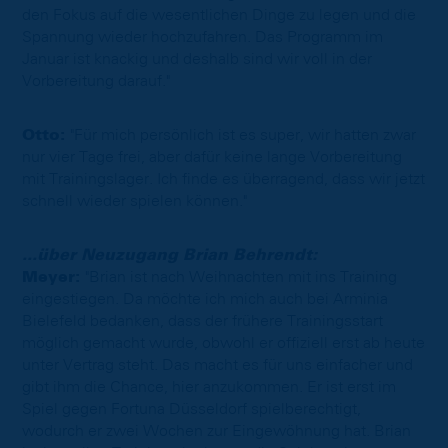
den Fokus auf die wesentlichen Dinge zu legen und die
Spannung wieder hochzufahren. Das Programm im
Januar ist knackig und deshalb sind wir voll in der
Vorbereitung darauf."
Otto:
"Für mich persönlich ist es super, wir hatten zwar
nur vier Tage frei, aber dafür keine lange Vorbereitung
mit Trainingslager. Ich finde es überragend, dass wir jetzt
schnell wieder spielen können."
...über Neuzugang Brian Behrendt:
Meyer:
"Brian ist nach Weihnachten mit ins Training
eingestiegen. Da möchte ich mich auch bei Arminia
Bielefeld bedanken, dass der frühere Trainingsstart
möglich gemacht wurde, obwohl er offiziell erst ab heute
unter Vertrag steht. Das macht es für uns einfacher und
gibt ihm die Chance, hier anzukommen. Er ist erst im
Spiel gegen Fortuna Düsseldorf spielberechtigt,
wodurch er zwei Wochen zur Eingewöhnung hat. Brian