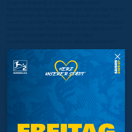
Bürger wird es eng, er ist zwar wieder voll im
Mannschaftstraining dabei, aber das Spiel in Aue wird zu
früh kommen. Bei Danilo Wiebe müssen wir nach
seinen muskulären Problemen aus dem Dortmund-Spiel
abwägen, wie viel Risiko wir eingehen, oder ob wir ihm
bis zum Düsseldorf-Spiel geben, um dann
hundertprozentig sicher zu sein, dass es funktioniert."
…einen möglichen Startelf-Einsatz:
Otto:
"Kein Fußballer spielt, um von der Bank zu
kommen und auch ich möchte so viele Minuten wie
möglich bekommen. Wenn ich ein Kandidat für die
Startelf bin, stehe ich bereit."
…weitere defensive Neuzugänge:
Meyer:
"Wir haben im Sommer eine Analyse gemacht
und haben versucht, Perspektiven zu erstellen. Wir
respektieren die Verträge der Spieler, zudem ist der
Transfermarkt ähnlich wie im Sommer überschaubar,
genauso wie unsere finanziellen Mittel nach den zwei