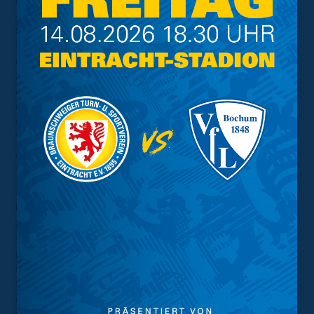
Jahren in der dritten Liga und wir können den Kader
nicht unendlich aufblähen. Wir haben uns in der
Hinrunde ein bisschen Luft im Etat gelassen, da wir in
den ersten 13 Spielen schauen wollten, wie gut sich die
Spieler, die aus unterklassigen Teams zu uns kamen,
etablieren können. Wenn einer unserer Spieler eine
Option findet, die für ihn persönlich Sinn macht, dann
würde es unseren Spielraum natürlich erweitern.
Trotzdem ist der zweite Innenverteidiger auch noch ohne
Abgänge drin."
...die starke 2. Bundesliga:
Meyer:
"Ich habe schon den Eindruck, dass die Schere
zwischen der zweiten und dritten Liga deutlich
auseinandergeht, was mit den Fernsehgeldern und
generellen Möglichkeiten zu tun hat. Wenn man sich in
der 2. Liga festgebissen hat, ist man in der Lage, seinen
Kader anders zusammenzustellen. Die Zeiten, in denen
man gesagt hat, dass Geld keine Tore schießt, sind