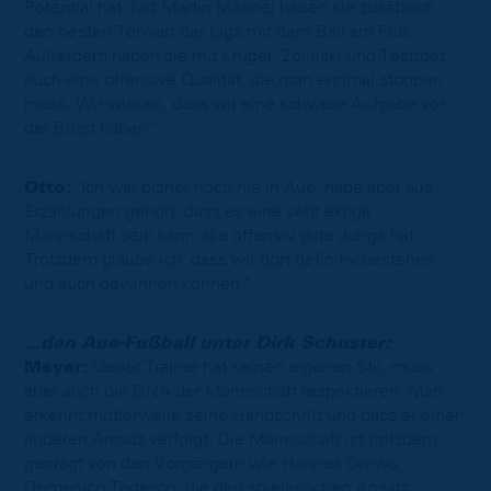
Potential hat. Mit Martin Männel haben sie zusätzlich
den besten Torwart der Liga mit dem Ball am Fuß.
Außerdem haben sie mit Krüger, Zolinski und Testroet
auch eine offensive Qualität, die man erstmal stoppen
muss. Wir wissen, dass wir eine schwere Aufgabe vor
der Brust haben."
Otto:
"Ich war bisher noch nie in Aue, habe aber aus
Erzählungen gehört, dass es eine sehr eklige
Mannschaft sein kann, die offensiv gute Jungs hat.
Trotzdem glaube ich, dass wir dort definitiv bestehen
und auch gewinnen können."
...den Aue-Fußball unter Dirk Schuster:
Meyer:
"Jeder Trainer hat seinen eigenen Stil, muss
aber auch die DNA der Mannschaft respektieren. Man
erkennt mittlerweile seine Handschrift und dass er einen
anderen Ansatz verfolgt. Die Mannschaft ist trotzdem
geprägt von den Vorgängern wie Hannes Drews,
Domenico Tedesco, die den spielerischen Ansatz