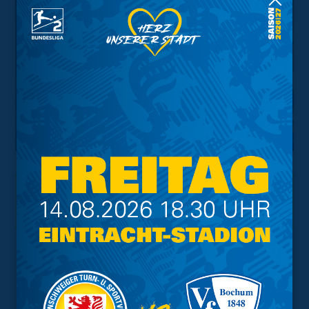
Interessant.
Meistgesuchte Themen
Trainingsplan
Vorverkauf
Geschützter Raum
Kader