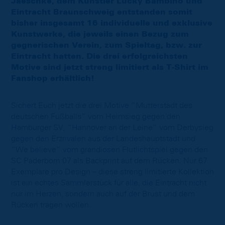
Jaeschke, dem Künstler Lucky Bambino und
Eintracht Braunschweig entstanden somit
bisher insgesamt 16 individuelle und exklusive
Kunstwerke, die jeweils einen Bezug zum
gegnerischen Verein, zum Spieltag, bzw. zur
Eintracht hatten. Die drei erfolgreichsten
Motive sind jetzt streng limitiert als T-Shirt im
Fanshop erhältlich!
Sichert Euch jetzt die drei Motive “Mutterstadt des
deutschen Fußballs” vom Heimsieg gegen den
Hamburger SV, “Hannover an der Leine” vom Derbysieg
gegen den Erzrivalen aus der Landeshauptstadt und
“We believe” vom grandiosen Flutlichtspiel gegen den
SC Paderborn 07 als Backprint auf dem Rücken. Nur 67
Exemplare pro Design – diese streng limitierte Kollektion
ist ein echtes Sammlerstück für alle, die Eintracht nicht
nur im Herzen, sondern auch auf der Brust und dem
Rücken tragen wollen.