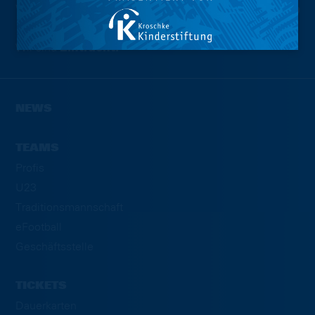
Wir sind
Eintracht.
NEWS
TEAMS
Profis
U23
Traditionsmannschaft
eFootball
Geschäftsstelle
TICKETS
Dauerkarten