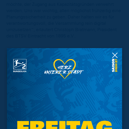
möchte, der Zugang aus Kapazitätsgründen verwehrt
werden. Uns war wichtig, allen möglichst frühzeitig eine
Planungssicherheit zu geben. Daher halten wir es für
verantwortungsvoll, die Versammlung rein digital
umzusetzen“, erläutert Christoph Bratmann, Präsident
des BTSV Eintracht von 1895 e.V..
Interessant.
Meistgesuchte Themen
Trainingsplan
Vorverkauf
Geschützter Raum
Kader
Tabelle