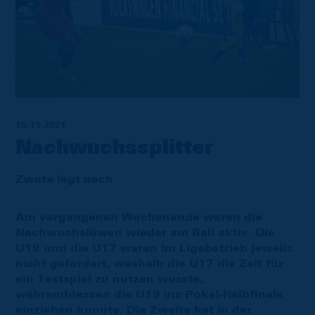
15.11.2021
Nachwuchssplitter
Zwote legt nach
Am vergangenen Wochenende waren die
Nachwuchslöwen wieder am Ball aktiv. Die
U19 und die U17 waren im Ligabetrieb jeweils
nicht gefordert, weshalb die U17 die Zeit für
ein Testspiel zu nutzen wusste,
währenddessen die U19 ins Pokal-Halbfinale
einziehen konnte. Die Zweite hat in der