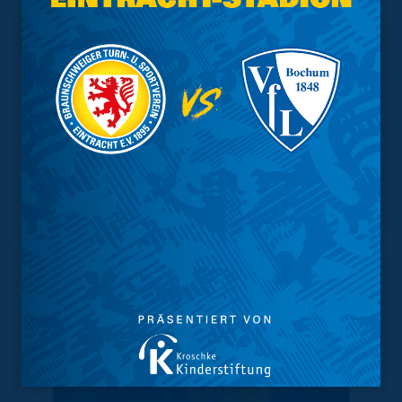
Interessant.
Meistgesuchte Themen
Trainingsplan
Vorverkauf
Geschützter Raum
Kader
Tabelle