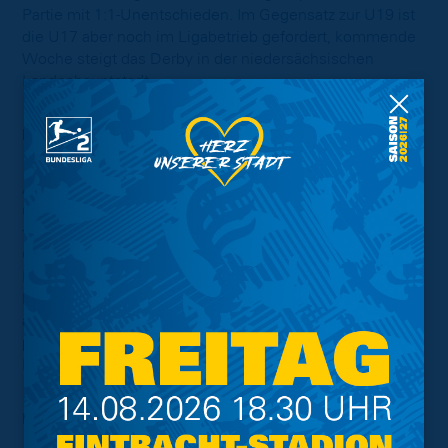
Partie mit 1:1-Unentschieden. Im Gegensatz zur U19 ist
die U17 aber noch im Ligabetrieb gefordert, kommende
Woche steigt das Derby in der niedersächsischen
Landeshauptstadt.
Eintracht U15 – VfL Osnabrück 2:2 (1:1)
Auf der heimischen Anlage im Kennel trennte sich
unsere U15 vom VfL Osnabrück mit 2:2. Gegen die
favorisierten und gut in die Saison gestarteten
Osnabrücker konnten die Nachwuchslöwen zwei
Rückstände wettmachen und zeigte somit große Moral.
Dennoch rutschte das Team von Trainer Christoph Taute
auf einen Abstiegsplatz, weil JFV Weyhe-Stuhr dreifach
punkten konnte. Kommende Woche geht’s dann beim
Blumenthaler SV weiter.
Foto:
Stefan Schneider