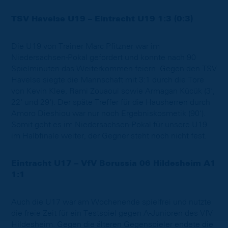
TSV Havelse U19 – Eintracht U19 1:3 (0:3)
Die U19 von Trainer Marc Pfitzner war im
Niedersachsen-Pokal gefordert und konnte nach 90
Spielminuten das Weiterkommen feiern. Gegen den TSV
Havelse siegte die Mannschaft mit 3:1 durch die Tore
von Kevin Klee, Rami Zouaoui sowie Armagan Kücük (3‘,
22‘ und 29‘). Der späte Treffer für die Hausherren durch
Amoro Dieshiou war nur noch Ergebniskosmetik (90‘).
Somit geht es im Niedersachsen-Pokal für unsere U19
im Halbfinale weiter, der Gegner steht noch nicht fest.
Eintracht U17 – VfV Borussia 06 Hildesheim A1
1:1
Auch die U17 war am Wochenende spielfrei und nutzte
die freie Zeit für ein Testspiel gegen A-Junioren des VfV
Hildesheim. Gegen die älteren Gegenspieler endete die