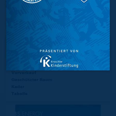
Alle betroffenen Käufer werden zusätzlich per E-Mail
informiert.
*(Mo. - Sa. 8 - 20 Uhr, So./Feiertag 10 - 20 Uhr (0,20
Euro/Anruf inkl. MwSt. aus allen Netzen)
Interessant.
Meistgesuchte Themen
Trainingsplan
Vorverkauf
Geschützter Raum
Kader
Tabelle