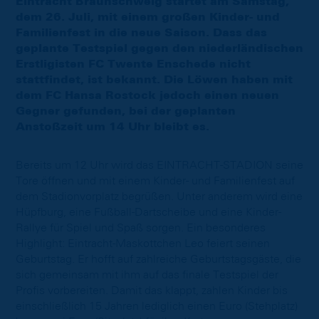
Eintracht Braunschweig startet am Samstag,
dem 26. Juli, mit einem großen Kinder- und
Familienfest in die neue Saison. Dass das
geplante Testspiel gegen den niederländischen
Erstligisten FC Twente Enschede nicht
stattfindet, ist bekannt. Die Löwen haben mit
dem FC Hansa Rostock jedoch einen neuen
Gegner gefunden, bei der geplanten
Anstoßzeit um 14 Uhr bleibt es.
Bereits um 12 Uhr wird das EINTRACHT-STADION seine
Tore öffnen und mit einem Kinder- und Familienfest auf
dem Stadionvorplatz begrüßen. Unter anderem wird eine
Hüpfburg, eine Fußball-Dartscheibe und eine Kinder-
Rallye für Spiel und Spaß sorgen. Ein besonderes
Highlight: Eintracht-Maskottchen Leo feiert seinen
Geburtstag. Er hofft auf zahlreiche Geburtstagsgäste, die
sich gemeinsam mit ihm auf das finale Testspiel der
Profis vorbereiten. Damit das klappt, zahlen Kinder bis
einschließlich 15 Jahren lediglich einen Euro (Stehplatz)