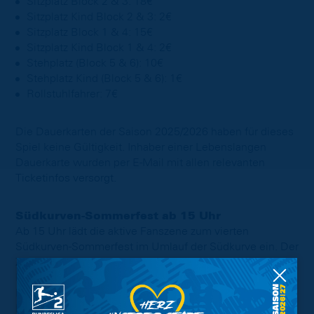
Sitzplatz Block 2 & 3: 18€
Sitzplatz Kind Block 2 & 3: 2€
Sitzplatz Block 1 & 4: 15€
Sitzplatz Kind Block 1 & 4: 2€
Stehplatz (Block 5 & 6): 10€
Stehplatz Kind (Block 5 & 6): 1€
Rollstuhlfahrer: 7€
Die Dauerkarten der Saison 2025/2026 haben für dieses
Spiel keine Gültigkeit. Inhaber einer Lebenslangen
Dauerkarte wurden per E-Mail mit allen relevanten
Ticketinfos versorgt.
Südkurven-Sommerfest ab 15 Uhr
Ab 15 Uhr lädt die aktive Fanszene zum vierten
Südkurven-Sommerfest im Umlauf der Südkurve ein. Der
Zugang erfolgt über den Eingang Rheingoldstraße.
Besucher des Testspiels können direkt nach Abpfiff zum
Fest wechseln. Gäste können sich unter anderem auf
Live-Musik, kulinarische Angebote, eine große