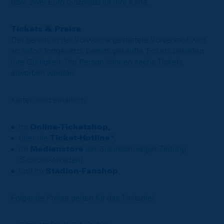
bzw. zwei Euro (Sitzplatz) für ihre Karte.
Tickets & Preise
Der bereits in der Vorwoche gestartete Vorverkauf wird
ab sofort fortgesetzt, bereits gekaufte Tickets behalten
ihre Gültigkeit. Pro Person können sechs Tickets
erworben werden.
Karten sind erhältlich:
im
Online-Ticketshop,
über die
Ticket-Hotline
*,
im
Medienstore
der Braunschweiger Zeitung
(Schloss-Arkaden),
und im
Stadion-Fanshop
.
Folgende Preise gelten für das Testspiel: