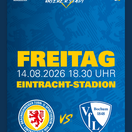
Versteigerung und auf eine Kinderecke freuen.
Wichtiger Hinweis zu bereits erworbenen
Tickets
Bereits erworbene Tickets behalten für das
Spiel ihre Gültigkeit.
Der ursprüngliche Ticketverkauf bezog sich auf das Spiel
gegen den FC Twente Enschede. Da dieses nicht
stattfindet, können bereits erworbene Tickets bis zur
Stadionöffnung am Samstag um 12 Uhr zurückgegeben
werden.
Die Rückgabe ist ab sofort an der jeweiligen
Vorverkaufsstelle möglich, an der das Ticket erworben
wurde. Eine Rückabwicklung für Tickets, die online oder
über die Ticket-Hotline gekauft wurden, ist
hier
möglich.