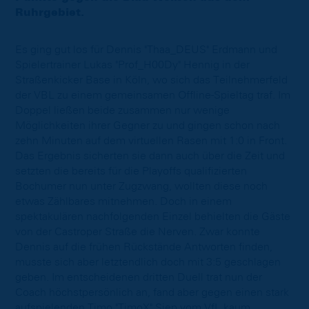
Ruhrgebiet.
Es ging gut los für Dennis "Thaa_DEUS" Erdmann und
Spielertrainer Lukas "Prof_H00Dy" Hennig in der
Straßenkicker Base in Köln, wo sich das Teilnehmerfeld
der VBL zu einem gemeinsamen Offline-Spieltag traf. Im
Doppel ließen beide zusammen nur wenige
Möglichkeiten ihrer Gegner zu und gingen schon nach
zehn Minuten auf dem virtuellen Rasen mit 1:0 in Front.
Das Ergebnis sicherten sie dann auch über die Zeit und
setzten die bereits für die Playoffs qualifizierten
Bochumer nun unter Zugzwang, wollten diese noch
etwas Zählbares mitnehmen. Doch in einem
spektakulären nachfolgenden Einzel behielten die Gäste
von der Castroper Straße die Nerven. Zwar konnte
Dennis auf die frühen Rückstände Antworten finden,
musste sich aber letztendlich doch mit 3:5 geschlagen
geben. Im entscheidenen dritten Duell trat nun der
Coach höchstpersönlich an, fand aber gegen einen stark
aufspielenden Timo "TimoX" Siep vom VfL kaum