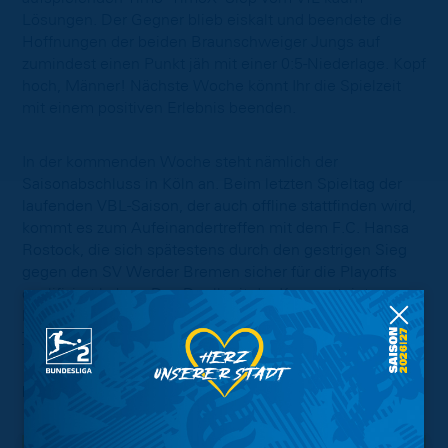
Lösungen. Der Gegner blieb eiskalt und beendete die
Hoffnungen der beiden Braunschweiger Jungs auf
zumindest einen Punkt jäh mit einer 0:5-Niederlage. Kopf
hoch, Männer! Nächste Woche könnt Ihr die Spielzeit
mit einem positiven Erlebnis beenden.
In der kommenden Woche steht nämlich der
Saisonabschluss in Köln an. Beim letzten Spieltag der
laufenden VBL-Saison, der auch offline stattfinden wird,
kommt es zum Aufeinandertreffen mit dem F.C. Hansa
Rostock, die sich spätestens durch den gestrigen Sieg
gegen den SV Werder Bremen sicher für die Playoffs
qualifiziert haben. Das Duell mit der Kogge steigt am
Dienstag, dem 5. März, um 19 Uhr wieder auf dem
Twitch-Kanal der Virtual Bundesliga
.
Foto:
Alexander Scheuber/Bundesliga