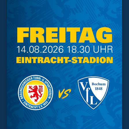
Interessant.
Meistgesuchte Themen
Trainingsplan
Vorverkauf
Geschützter Raum
Kader
Tabelle