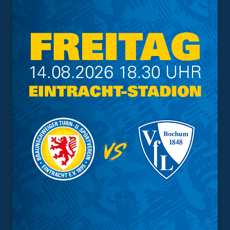
drei begeisterte Partner, die durch eine enge
Kooperation mit der Fußball-Sparte des Stammvereins
abgerundet wird. Dabei baut das Projekt auf
Synergieeffekte aus allen teilnehmenden Vereinen, die
auf Augenhöhe agieren und in die
Entscheidungsprozesse involviert sind. Es soll eben
nicht nur Eintracht drauf stehen, Eintracht soll auch
gelebt werden.
Interessenten können sich gerne an André Kucharski
(
andre.kucharski2@eintracht.com
) wenden. Zunächst soll
nur mit einer übersichtlichen Zahl an Vereinen gestartet
werden. Wichtig ist uns aber auch, dass mit allen
Vereinen in der Region, die keine Löwenpartner sind,
trotzdem offen und kommunikativ umgegangen wird.
Interessant.
Meistgesuchte Themen