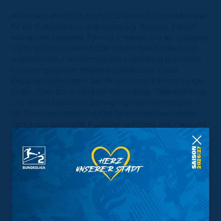
Außerdem erhofft sich das NLZ dadurch einen Mehrwert
für die Fußballregion Braunschweig. Bessere Trainer
können ein besseres Training anbieten und ein besseres
Training führt zu mehr fußballspielenden Kindern und
Jugendlichen. Darunter werden folgerichtig auch mehr
mit einer gewissen Begabung dabei sein. Diese
Begabten sollen dann den Weg in unsere Einrichtungen
finden. Dies soll durch eine hochwertige Talentsichtung
und -identifikation von Bewegungstalenten erfolgen. In
der Zusammenarbeit mit den Partnervereinen werden
noch mehr talentierte Fußballer gefordert, gefördert und
identifiziert. Insgesamt soll den jungen Talenten durch
die Kooperation der Übergang vom Breiten- in den
Leistungssport und die Rückführung in den
ambitionierten Breitensport einfacher gemacht werden.
Das Projekt soll stetig wachsen und beinhaltet mit dem
TSV Germania Lamme, dem SC Rot-Weiß Volkmarode
und der Freien Turnerschaft aus Braunschweig schon