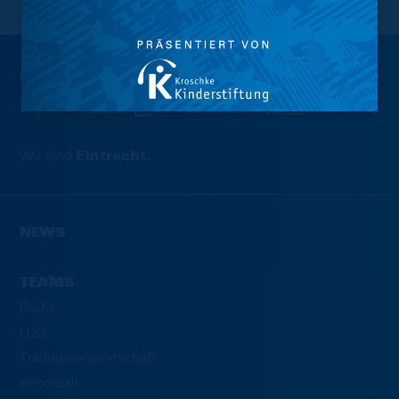
NACH OBEN
Wir sind
Eintracht.
NEWS
TEAMS
Profis
U23
Traditionsmannschaft
eFootball