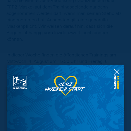
dass die Mund-Nase-Bedeckung (Medizinische oder
FFP2-Maske) auf dem Trainingsgelände nur dann
abgenommen werden darf, wenn man seinen Stehplatz
eingenommen hat. Ansonsten gilt eine generelle
Maskenpflicht. Wir weisen darauf hin, dass sich die
Regeln, abhängig vom Inzidenzwert, auch ändern
können.
In dieser Woche finden die öffentlichen Trainings am
Mittwoch, 4. August um 15.30 Uhr und Freitag, 6.
August um 11 Uhr statt. Zukünftig findet Ihr die Zeiten
für die öffentlichen Trainings
hier
.
Interessant.
Meistgesuchte Themen
Trainingsplan
Vorverkauf