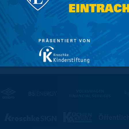
0,5L Bechern statt in 0,4L Bechern
ngepasst. Es handelt sich nicht um eine
ändert. Eine Angebotserweiterung gibt es
nes Hähnchenschnitzel im Brötchen.