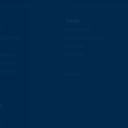
FANS
en
Fanbelange
auerkarten
Fanorganisationen
f
Interaktiv
cketshop
Fanshop
ngebote
ketbörse
News
N
e