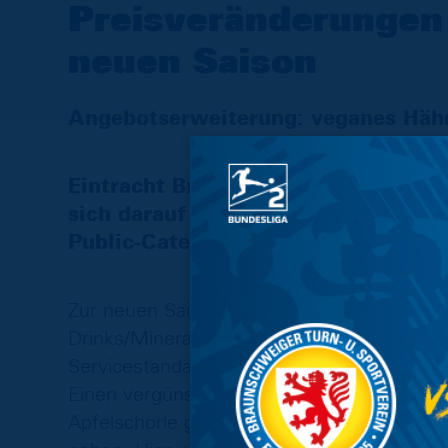
Preisveränderungen 
neuen Saison
Angebotserweiterung: veganes Häh
Eintracht Braunschweig und der Sta
sich darauf verständigt, die seit 
Public-Catering für mindestens ein 
Zur neuen Saison werden Preisveränderung
Drinks/Mineralwasser, VW-Currywurst) umg
Servicestandards zu halten und steigende 
Einen vergünstigten Preis wird es in der 
Apfelschorle geben. Zudem wird es eine 