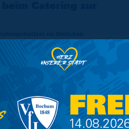
beim Catering zur
nchenschnitzel im Brötchen
dioncaterer A|S|H arena catering haben
2009 laufende Zusammenarbeit im Bereich
weiteres Jahr fortzusetzen.
en bei verschiedenen Produkten (z.B. Soft-
esetzt, um die bisherigen Qualitäts- und
Produktions- und Lieferkosten auszugleichen.
neuen Saison bei der Bad Harzburger
Änderung der Gebindegröße im Bierbereich