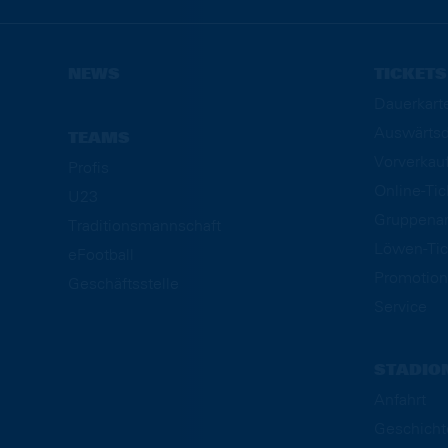
NEWS
TICKETS
Dauerkart
Auswärtsd
TEAMS
Vorverkau
Profis
Online-Ti
U23
Gruppena
Traditionsmannschaft
Löwen-Tic
eFootball
Promotion
Geschäftsstelle
Service
STADIO
Anfahrt
Geschicht