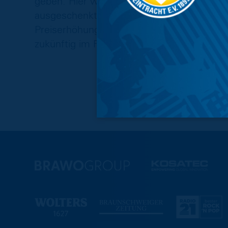
geben. Hier wird das Wolters zukünftig in 
ausgeschenkt und entsprechend im Preis a
Preiserhöhung, der Literpreis bleibt unver
zukünftig im Food-Bereich durch ein vega