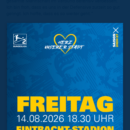
gesamte Mannschaft im Verbund defensiv verbessert.
Ich bin froh, dass es uns in der Defensive zurzeit so gut
gelingt. Ich hoffe, dass es so weiter geht.“
Christian Eichner:
"Das Positivste am heutigen Tag ist der Punktgewinn
und das wir zu Null gespielt haben. Wir haben einen
herausragenden Torwart in den letzten Wochen, eine
gute Innenverteidigung, die im Spiel eine Präsenz zeigt.
Nach vorne haben wir zu keiner Phase der Partie Druck
aufbauen können, vielleicht mal von den ersten drei, vier
Minuten abgesehen. Wir hatten keine Drangphase, die
ich mir erhofft habe, wo die Bälle in den Braunschweiger
Strafraum reinfliegen, den Gegner vielleicht zu Fehler
zwingen und ihn an seine Situation erinnern.
Braunschweig hatte in jeder Halbzeit die gefährlicheren
Aktionen und klareren Torchancen."
Foto: imago images / Eibner