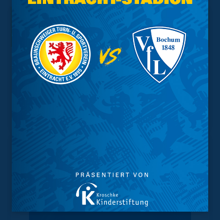
Interessant.
Meistgesuchte Themen
Trainingsplan
Vorverkauf
Geschützter Raum
Kader
Tabelle