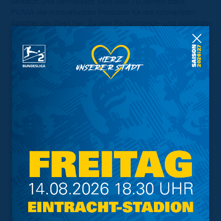
verkauft und vermarktet. Seit über 70 Jahren stellt
PUMA die innovativsten Produkte für die schnellsten
Sportler der Welt her. Zu den Performance- und sportlich-
inspirierten Lifestyle-Produktkategorien gehören u.a.
Fußball, Running & Training, Handball, Basketball, Golf
und Motorsport. Puma kooperiert mit weltweit
bekannten Designer-Labels und bringt damit innovative
und dynamische Designkonzepte in die Welt des Sports.
Zur PUMA-Gruppe gehören die Marken PUMA, Cobra
Golf und stichd. Das Unternehmen vertreibt seine
Produkte in über 120 Ländern und beschäftigt weltweit
mehr als 16.000 Mitarbeiter. Die Firmenzentrale befindet
sich in Herzogenaurach/Deutschland. Weitere
Informationen finden Sie im Internet unter:
www.puma.com
.
Über eckball.de
eckball.de steht seit 1999 als einer der Online-
Fußballspezialisten für qualitativ hochwertige,
historische Fußballtrikots. Im Laufe der Jahre konnte der