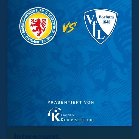
Onlineshop nach und nach erweitert werden, sodass
mittlerweile neben den Fußball-Klassikern
Trikot/Torwarttrikot, Shirt sowie Schuh, auch Artikel aus
den Bereichen Handball, Basketball, Running sowie
Funsport, Lifestyle-Fashion und -Footwear im Sortiment
sind. Aktuell stehen online über 30.000 Artikel zur
Verfügung. Zusätzlich zählt der Bereich Teamsport zu
den zentralen Bausteinen von eckball.de, in welchem es
sich zur Aufgabe gemacht wurde, Sportmannschaften
auf dem Weg zur kompletten, passenden Ausrüstung
vom Trikotsatz über Trainingsbekleidung und -anzüge bis
hin zur individuellen Veredelung zu begleiten und
kompetent zu beraten. Alle weiteren Infos online auf
www.eckball.de
.
Der Vertrag mit dem bisherigen Ausstatter Erima endet
mit Ablauf der aktuellen Saison.
Interessant.