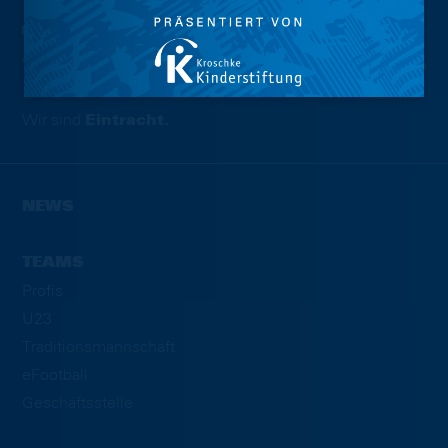
Wir sind
Eintracht.
NEWS
TEAMS
Profis
U23
Traditionsmannschaft
eFootball
Geschäftsstelle