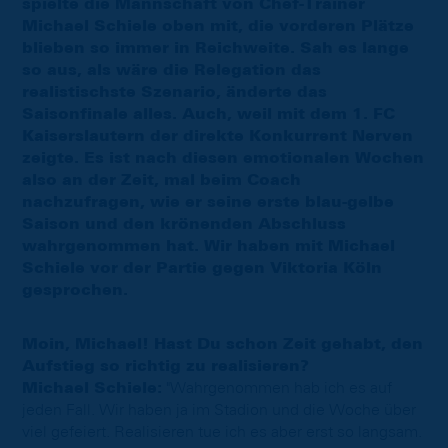
spielte die Mannschaft von Chef-Trainer
Michael Schiele oben mit, die vorderen Plätze
blieben so immer in Reichweite. Sah es lange
so aus, als wäre die Relegation das
realistischste Szenario, änderte das
Saisonfinale alles. Auch, weil mit dem 1. FC
Kaiserslautern der direkte Konkurrent Nerven
zeigte. Es ist nach diesen emotionalen Wochen
also an der Zeit, mal beim Coach
nachzufragen, wie er seine erste blau-gelbe
Saison und den krönenden Abschluss
wahrgenommen hat. Wir haben mit Michael
Schiele vor der Partie gegen Viktoria Köln
gesprochen.
Moin, Michael! Hast Du schon Zeit gehabt, den
Aufstieg so richtig zu realisieren?
Michael Schiele:
"Wahrgenommen hab ich es auf
jeden Fall. Wir haben ja im Stadion und die Woche über
viel gefeiert. Realisieren tue ich es aber erst so langsam.