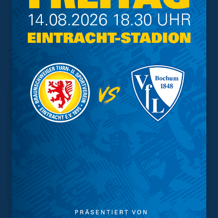
Das komplette Interview mit unserem
Aufstiegstrainer gibt es
hier
zu sehen!
Foto:
Agentur Hübner
Interessant.
Meistgesuchte Themen
Trainingsplan
Vorverkauf
Geschützter Raum
Kader
Tabelle