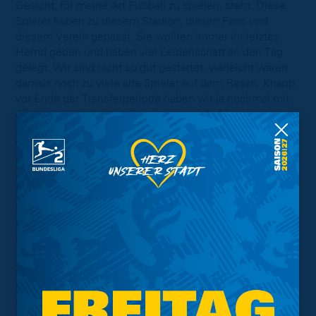
Gesicht, für meine Art Fußball zu spielen, steht. Diese
Spieler haben zu diesem Stadion, diesen Fans und
diesem Verein gepasst. Sie wollten immer ihr letztes
Hemd geben und haben viel Leidenschaft an den Tag
gelegt. Wir sind nicht so gut gestartet, vielleicht waren
damals noch zu viele alte Spieler auf dem Rasen. Knapp
vor Ende der Transferperiode haben wir ja nochmal mit
Jüngeren nachjustiert. Es gibt sehr viele Momente in der
Spielzeit, in denen du denkst, dass es klappen könnte.
Wenn in einem Spiel alles funktioniert, dann drehe ich
mich zum Co-Trainer Matthias Lust und freue mich, dass
die Jungs so marschieren, wie wir das vorgeben. Beim
Pokalspiel gegen den HSV gab es damals die
Kehrtwende, danach haben wir drei Siege in Folge
geholt. Da hat sich die Spielidee und Philosophie in der
Mannschaft entwickelt und da ist was
zusammengewachsen. Auch das 2:2 nach einem 0:2-
Zwischenstand bei 1860 München nach dem Winter hat
nochmal viel Schub gegeben. Da gab es einfach viele
Momente, auch außerhalb des Platzes. Ich wusste schon
früh, dass einiges möglich ist."