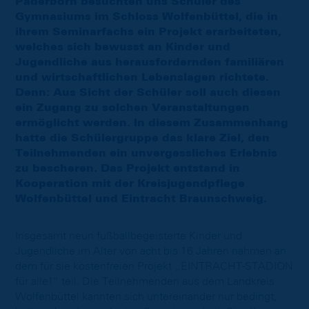
Paderborn besuchten uns Schüler des
Gymnasiums im Schloss Wolfenbüttel, die in
ihrem Seminarfachs ein Projekt erarbeiteten,
welches sich bewusst an Kinder und
Jugendliche aus herausfordernden familiären
und wirtschaftlichen Lebenslagen richtete.
Denn: Aus Sicht der Schüler soll auch diesen
ein Zugang zu solchen Veranstaltungen
ermöglicht werden. In diesem Zusammenhang
hatte die Schülergruppe das klare Ziel, den
Teilnehmenden ein unvergessliches Erlebnis
zu bescheren. Das Projekt entstand in
Kooperation mit der Kreisjugendpflege
Wolfenbüttel und Eintracht Braunschweig.
Insgesamt neun fußballbegeisterte Kinder und
Jugendliche im Alter von acht bis 16 Jahren nahmen an
dem für sie kostenfreien Projekt „EINTRACHT-STADION
für alle!“ teil. Die Teilnehmenden aus dem Landkreis
Wolfenbüttel kannten sich untereinander nur bedingt,