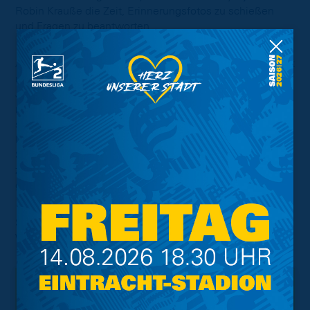
Robin Krauße die Zeit, Erinnerungsfotos zu schießen
und Fragen zu beantworten.
Alles in allem erwies sich das Projekt als voller Erfolg mit
nachhaltigem Effekt. Allen teilnehmenden Kindern und
Jugendlichen wurde mit ein wenig Engagement ein
nicht alltägliches Highlight geschaffen, welches
sicherlich noch lange Zeit in Erinnerung bleiben wird.
Neben den einzigartigen Momenten im EINTRACHT-
STADION wuchsen die Teilnehmenden als Gruppe
zusammen und im besten Fall resultieren aus dem
gemeinsamen Stadionbesuch Freundschaften.
Schön, dass Ihr uns besucht habt! Auf ein baldiges
Wiedersehen an der Hamburger Straße.
Interessant.
Meistgesuchte Themen