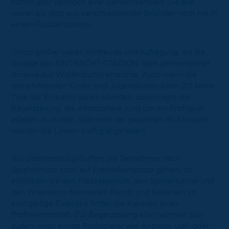
hatten aber dennoch eine Gemeinsamkeit: Sie alle
waren bis dato aus verschiedensten Gründen noch nie in
einem Fußballstadion.
Umso größer waren Vorfreude und Aufregung, als die
Gruppe das EINTRACHT-STADION nach gemeinsamer
Anreise aus Wolfenbüttel erreichte. Auch wenn die
teilnehmenden Kinder und Jugendlichen beim 0:0 keine
Tore der Eintracht sehen konnten, überwiegte die
Begeisterung, die Atmosphäre rund um ein Profispiel
erleben zu dürfen. Während der gesamten 90 Minuten
wurden die Löwen kräftig angefeuert.
Als Überraschung durften die Teilnehmer nach
Spielschluss noch auf Entdeckungstour gehen, so
erblickten sie den Pressebereich, den Spielertunnel und
den Innenraum des weiten Runds und bekamen so
einzigartige Einblicke hinter die Kulissen einer
Profimannschaft. Zur Begeisterung aller nahmen sich
zudem noch einige Profispieler wie Anthony Ujah oder