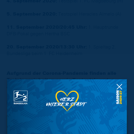
4. September 2020:
Testspiel 1. FC Magdeburg (H)
5. September 2020:
Testspiel Heracles Almelo (A)
11. September 2020/20:45 Uhr:
1. Hauptrunde
DFB-Pokal gegen Hertha BSC
20. September 2020/13:30 Uhr:
1. Spieltag 2.
Bundesliga beim 1. FC Heidenheim
Aufgrund der Corona-Pandemie finden alle
Trainingseinheiten sowie Testspiele unter
Ausschluss der Öffentlichkeit statt!
Foto: Agentur Hübner
Interessant.
Meistgesuchte Themen