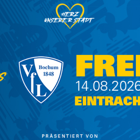
e A:
h im Rahmen unseres Verstetigten Dialogs,
 Fanorganisationen haben sich einhellig gegen
n. Uns ist bewusst, dass solche Maßnahmen
änger attraktiver Vereine bei Auswärtsspielen
n. Als Alternative hätten wir aber die Preise
weiter anheben müssen. Diese Belastung