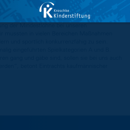
nd haben uns deshalb für das Zwei-
llen Belastungen sind in dieser Saison deutlich
Miet- und Pachtzahlungen, der Anstieg bei den
ung der Mindestlöhne bei unseren
Wir mussten in vielen Bereichen Maßnahmen
ern und sportlich konkurrenzfähig zu sein.
malig eingeführten Spielkategorien A und B.
ren gang und gäbe sind, sollen sie bei uns auch
werden“, betont Eintrachts kaufmännischer