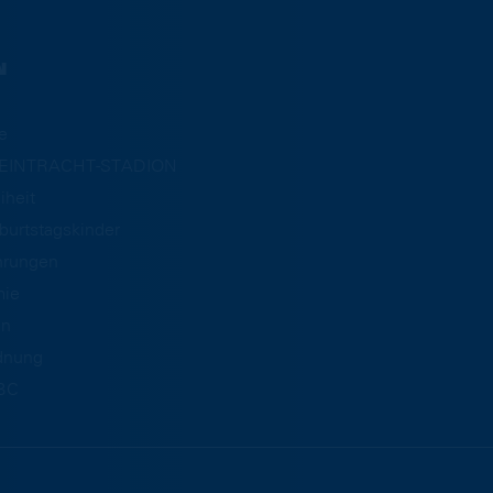
N
e
m EINTRACHT-STADION
iheit
burtstagskinder
hrungen
mie
an
dnung
BC