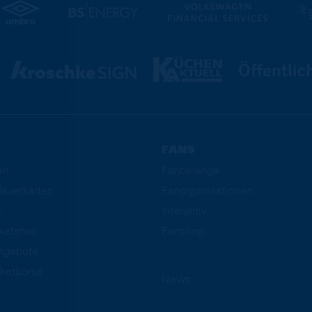
FANS
en
Fanbelange
auerkarten
Fanorganisationen
f
Interaktiv
cketshop
Fanshop
ngebote
ketbörse
News