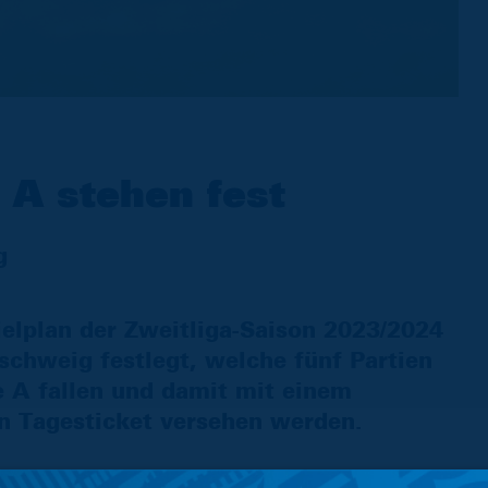
 A stehen fest
g
elplan der Zweitliga-Saison 2023/2024
nschweig festlegt, welche fünf Partien
e A fallen und damit mit einem
in Tagesticket versehen werden.