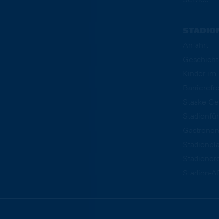
STADIO
Anfahrt
Geschicht
Kinder i
Barrierefre
Staake Ge
Stadionfü
Gastrono
Stadionpl
Stadionor
Stadion-A