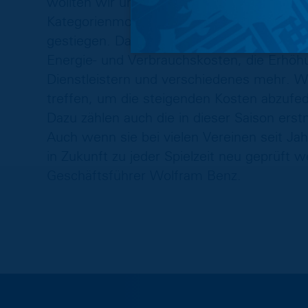
wollten wir unseren Fans nicht zumuten u
Kategorienmodell entschieden. Die finanzie
gestiegen. Dazu gehören die gestiegenen 
Energie- und Verbrauchskosten, die Erhöh
Dienstleistern und verschiedenes mehr. 
treffen, um die steigenden Kosten abzufed
Dazu zählen auch die in dieser Saison erst
Auch wenn sie bei vielen Vereinen seit Jah
in Zukunft zu jeder Spielzeit neu geprüft 
Geschäftsführer Wolfram Benz.