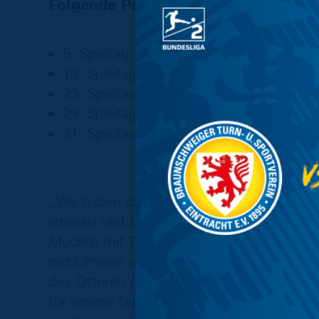
Folgende Partie zählen zur Kategori
5. Spieltag: Eintracht – FC St. Pauli
13. Spieltag: Eintracht – VfL Osnabrück
23. Spieltag: Eintracht – Hertha BSC
29. Spieltag: Derby
31. Spieltag: Eintracht – Hamburger SV
„Wir haben dieses Thema intern, aber auc
intensiv und kontrovers diskutiert. Unsere
Modelle mit Topzuschlägen ausgesproche
nicht immer auf Gegenliebe stoßen und Anh
des Öfteren einen Zuschlag bezahlen müsse
für unsere Dauer- und Tageskarten noch 