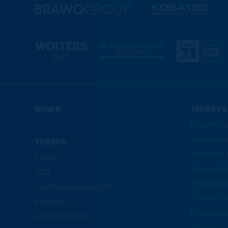
NEWS
TICKETS
Dauerkart
Auswärtsd
TEAMS
Vorverkau
Profis
Online-Ti
U23
Gruppena
Traditionsmannschaft
Löwen-Tic
eFootball
Promotion
Geschäftsstelle
Service