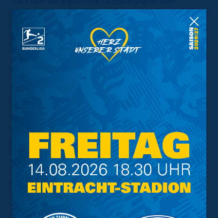
Nach dem der eigentliche Testspielgegner vom
Donnerstag, 1.FC Union Berlin, aufgrund von
Krankheitsfällen und zu vielen verletzten Spielern die
geplante Partie absagen musste, sucht die Eintracht
nach einem neuen Gegner für die Länderspielpause.
Pokal-Kracher für die Löwen:
Seit der Pokalauslosung am Sonntag steht fest, dass der
BTSV am 22. oder 23. Dezember auf den Vizemeister
Borussia Dortmund trifft. Mit den Schwarz-Gelben
empfangen die Löwen nach Hertha BSC Berlin einen
weiteren Bundesligisten in der zweiten Runde des DFB-
Pokals. Dabei werden bei den Fans der Blau-Gelben
schöne Erinnerungen geweckt. In den zwei vergangenen
Begegnungen im Pokalwettbewerb konnte die Eintracht
den BVB aus dem Turnier kegeln. Zuletzt gelang dies
beim spektakulären 2:1-Sieg der Löwen im Jahr 2005,
als die Partie im EINTRACHT-STADION wegen eines
Flutlichtausfalls für längere Zeit unterbrochen werden