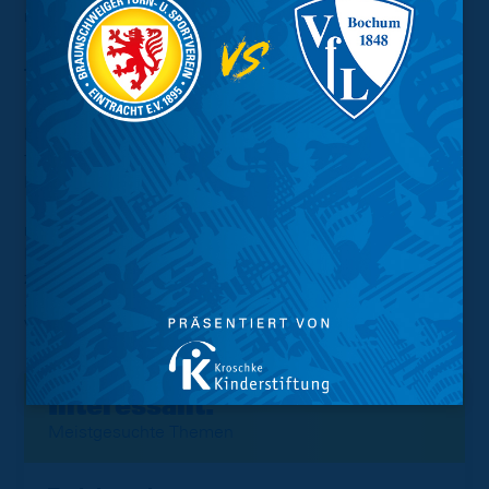
musste.
Tor des Monats von Danilo Wiebe:
Danilo Wiebe ist von der ARD-Redaktion der
Sportschau
für das Tor des Monats im Oktober nominiert worden.
Mit seinem Traumtor aus 30 Metern im Spiel gegen den
1.FC Nürnberg hat der 26-jährige nun die Möglichkeit
neben Ahmet Kuru und Domi Kumbela der dritte
Eintracht-Profi mit dieser Auszeichnung zu werden. Bis
zum 28. November um 19 Uhr habt Ihr Zeit über die
Sportschau
-App oder auf
sportschau.de
für Danilo’s
Volltreffer abzustimmen. Wir drücken die Daumen, Nilo!
Interessant.
Meistgesuchte Themen