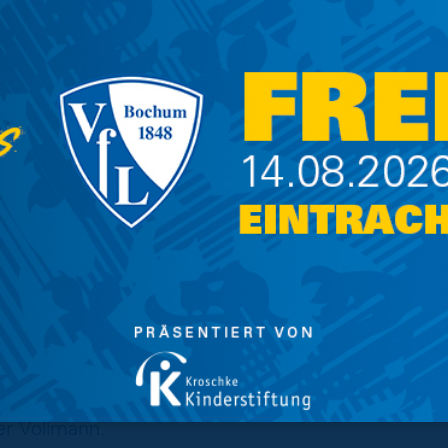
für die letzten 25 Minuten eingewechselt
teraner 63 Mal für Blau-Gelb und steuerte
 abgelaufenen Saison bei.
die Oker das Trikot des 1. FC Heidenheim. An
erkusen, bei der er auch die komplette Jugend
insgesamt 77 Einsätze und drei Tore (eine
lau-gelben Einstand einen Spieltag vor
merfolg gegen seinen Ex-Klub Heidenheim.
dteile unserer Mannschaft und haben einen
 2. Bundesliga wollen wir unseren großen Kader
sen Positionen neu orientieren. Wir danken den
ünschen ihnen alles Gute für ihre sportliche
er Vollmann.