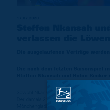
17.07.2020
Steffen Nkansah un
verlassen die Löwe
Die ausgelaufenen Verträge werden 
Die nach dem letzten Saisonspiel i
Steffen Nkansah und Robin Becker w
Sowohl Nkansah als auch Becker wechsel
Der damals 21-Jährige Steffen Nkansah ka
Mönchengladbach zu den Löwen und gab s