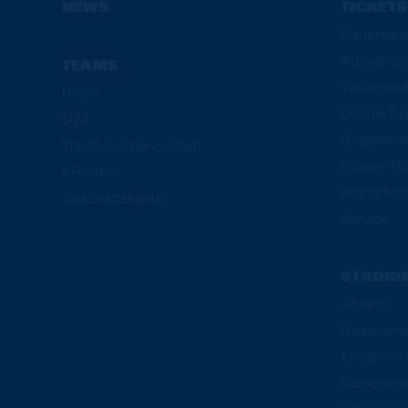
NEWS
TICKETS
Dauerkart
Auswärtsd
TEAMS
Vorverkau
Profis
Online-Ti
U23
Gruppena
Traditionsmannschaft
Löwen-Tic
eFootball
Promotion
Geschäftsstelle
Service
STADIO
Anfahrt
Geschicht
Kinder i
Barrierefre