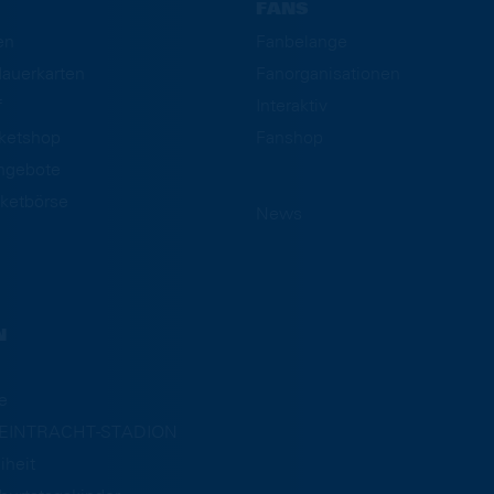
FANS
en
Fanbelange
auerkarten
Fanorganisationen
f
Interaktiv
cketshop
Fanshop
ngebote
ketbörse
News
N
e
m EINTRACHT-STADION
iheit