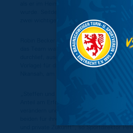
als er im Heimspiel gegen Erzgebirge Aue 
wurde. Seitdem spielte der gebürtige Müns
zwei wichtige Tore im Aufstiegskampf der
Robin Becker trug vor seinem Wechsel an 
das Team war er von der Werkself aus Lev
durchlief, ausgeliehen. Becker kommt auf 
Vorlage) für die Löwen. Er feierte seinen b
Nkansah, am 5. August 2017 beim 2:0-Hei
„Steffen und Robin waren wichtige Bestan
Anteil am Erfolg. Mit dem Aufstieg in die
verändern und uns für die Zukunft auf die
beiden für ihren Einsatz in Blau-Gelb und w
und private Zukunft“, so Sportdirektor Pet