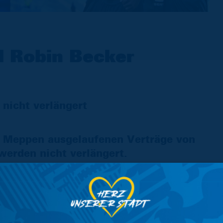
d Robin Becker
n
nicht verlängert
n Meppen ausgelaufenen Verträge von
erden nicht verlängert.
ten im Sommer 2017 an die Hamburger Straße.
m von der Zweitvertretung von Borussia
ein Debüt für die Löwen am 18. August 2017,