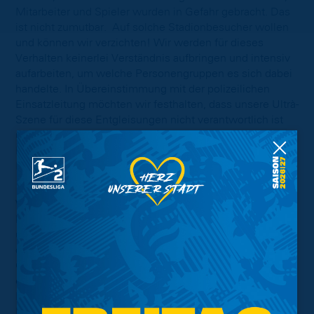
Mitarbeiter und Spieler wurden in Gefahr gebracht. Das
ist nicht zumutbar. Auf solche Stadionbesucher wollen
und können wir verzichten! Wir werden für dieses
Verhalten keinerlei Verständnis aufbringen und intensiv
aufarbeiten, um welche Personengruppen es sich dabei
handelte. In Übereinstimmung mit der polizeilichen
Einsatzleitung möchten wir festhalten, dass unsere Ultrà-
Szene für diese Entgleisungen nicht verantwortlich ist
und während des Spiels selbst versucht hat, per
Mikrofondurchsagen mäßigend auf die entsprechenden
Personenkreise einzuwirken.
Wir wissen um die enorme Bedeutung des
Niedersachsenderbys für unser Braunschweiger Land
und begrüßen grundsätzlich sportliche Rivalität. Diese
darf und kann aber niemals als Vorwand herhalten, um
Grenzen teils massiv zu überschreiten. Wir sind maßlos
enttäuscht von dem Verhalten einer absoluten
Minderheit im EINTRACHT-STADION und sogenannter
Fans beider Vereine. Bei der überwältigenden Mehrheit