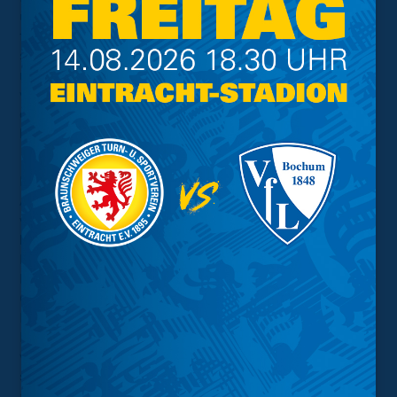
unserer Anhänger möchten wir uns zum einen für eine
friedliche und positive Unterstützung bedanken und sind
sicher, dass wir, mit Euch im Rücken, unser großes Ziel,
nämlich den Klassenerhalt in der 2. Bundesliga, packen
werden. Zum anderen bitten wir all jene Personen,
denen wir kein sicheres Stadionerlebnis ermöglichen
konnten, aufrichtig um Entschuldigung.
Personen, die von der Polizei zweifelsfrei beim
Abbrennen von Pyrotechnik identifiziert werden können,
werden von uns mit einem bundesweiten Stadionverbot
belegt. Wir werden gemeinsam mit unseren
Fanorganisationen wie auch mit den beteiligten
Netzwerkpartnern und dem Innenministerium die
Geschehnisse rund um das Derby intensiv aufarbeiten.
Bei der Polizei Braunschweig und Herrn
Polizeivizepräsident Lange möchten wir uns für die stets
vertrauensvolle und konstruktive Zusammenarbeit
sowohl in der Vorbereitung als auch in der Durchführung
am Spieltag bedanken.“