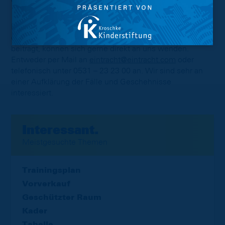
Fans, die durch Pyrotechnik geschädigt worden sind
oder etwas beobachtet haben, was zur Aufklärung
beiträgt, können sich gerne direkt an uns wenden.
Entweder per Mail an
eintracht@eintracht.com
oder
telefonisch unter 0531 – 23 23 00 an. Wir sind sehr an
einer Aufklärung der Fälle und Geschehnisse
interessiert.
Interessant.
Meistgesuchte Themen
Trainingsplan
Vorverkauf
Geschützter Raum
Kader
Tabelle