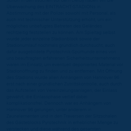
Schon in den Wochen vor dem Derby haben wir die
Überwachung des EINTRACHT-STADIONs in
Abstimmung mit der Polizei sowohl mit Personal, als
auch mit technischer Unterstützung erhöht, um ein
mögliches unbefugtes Betreten des Geländes
rechtzeitig feststellen zu können. Am Spieltag selbst
wurde jeder einzelne Stadionblock sowie der
Stadionumlauf nochmals gründlich durchsucht, auch
dafür ausgebildete Pyrotechnik-Spürhunde eines von
uns beauftragten erfahrenen Sicherheitsunternehmens
waren im Einsatz, um eventuell deponiertes Material vor
Stadionöffnung zu finden und zu entfernen. Mit Öffnung
des Stadions wurde allen Anhängern von Hannover 96
erst nach einer gründlichen Zutrittskontrolle, auch durch
das Aufstellen von Vereinzelungsanlagen, der Einlass
gewährt, die Einlassphase verlief dabei
komplikationsfrei. Dennoch war es Anhängern von
Hannover 96 gelungen, unter anderem in
Zaunelementen und in den Traversen der Sitzschalen
des Gästeblocks Pyrotechnik in erheblicher Menge zu
verstecken und diese während des gesamten