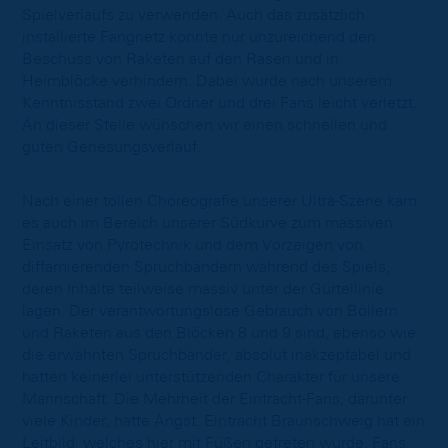
Spielverlaufs zu verwenden. Auch das zusätzlich
installierte Fangnetz konnte nur unzureichend den
Beschuss von Raketen auf den Rasen und in
Heimblöcke verhindern. Dabei wurde nach unserem
Kenntnisstand zwei Ordner und drei Fans leicht verletzt.
An dieser Stelle wünschen wir einen schnellen und
guten Genesungsverlauf.
Nach einer tollen Choreografie unserer Ultrà-Szene kam
es auch im Bereich unserer Südkurve zum massiven
Einsatz von Pyrotechnik und dem Vorzeigen von
diffamierenden Spruchbändern während des Spiels,
deren Inhalte teilweise massiv unter der Gürtellinie
lagen. Der verantwortungslose Gebrauch von Böllern
und Raketen aus den Blöcken 8 und 9 sind, ebenso wie
die erwähnten Spruchbänder, absolut inakzeptabel und
hatten keinerlei unterstützenden Charakter für unsere
Mannschaft. Die Mehrheit der Eintracht-Fans, darunter
viele Kinder, hatte Angst. Eintracht Braunschweig hat ein
Leitbild, welches hier mit Füßen getreten wurde. Fans,