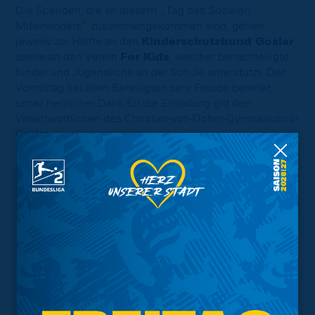
Die Spenden, die an diesem „Tag des Sozialen
Miteinanders“ zusammengekommen sind, gehen
jeweils zur Hälfte an den
Kinderschutzbund Goslar
sowie an den Verein
For Kids
, welcher benachteiligte
Kinder und Jugendliche an der Schule unterstützt. Der
Vormittag hat allen Beteiligten sehr Freude bereitet,
unser herzlicher Dank für die Einladung gilt den
Verantwortlichen des Christian-von-Dohm-Gymnasium in
Goslar.
Interessant.
Meistgesuchte Themen
Trainingsplan
Vorverkauf
Geschützter Raum
Kader