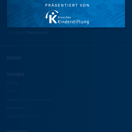
Wir sind
Eintracht.
NEWS
TEAMS
Profis
U23
Traditionsmannschaft
eFootball
Geschäftsstelle