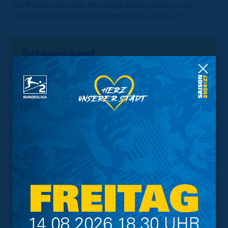
Wir freuen uns, dass Ihr unsere Löwen auch in der
Vorbereitung zahlreich unterstützt und anfeuert.
Interessant.
Meistgesuchte Themen
Trainingsplan
Vorverkauf
Geschützter Raum
Kader
Tabelle