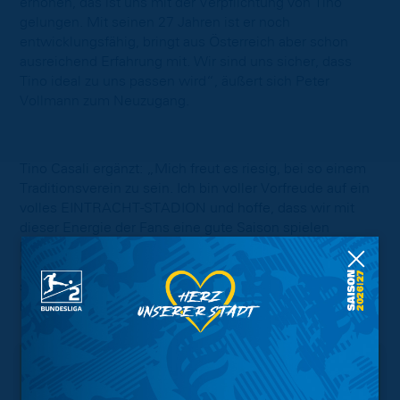
erhöhen, das ist uns mit der Verpflichtung von Tino
gelungen. Mit seinen 27 Jahren ist er noch
entwicklungsfähig, bringt aus Österreich aber schon
ausreichend Erfahrung mit. Wir sind uns sicher, dass
Tino ideal zu uns passen wird“, äußert sich Peter
Vollmann zum Neuzugang.
Tino Casali ergänzt: „Mich freut es riesig, bei so einem
Traditionsverein zu sein. Ich bin voller Vorfreude auf ein
volles EINTRACHT-STADION und hoffe, dass wir mit
dieser Energie der Fans eine gute Saison spielen
können. Ich möchte mich natürlich in der 2. Bundesliga
etablieren und mit der Mannschaft eine stabile Saison
spielen. Ich denke, dass ist der Wunsch von uns allen
hier.“
Interessant.
Meistgesuchte Themen