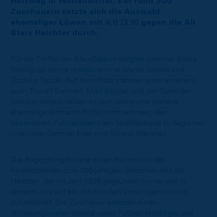
Holzweg in Wolfenbüttel. Vor rund 300
Zuschauern setzte sich die Auswahl
ehemaliger Löwen mit 4:0 (3:0) gegen die All
Stars Halchter durch.
Für die Treffer der Blau-Gelben sorgten zweimal Kosta
Rodrigues sowie jeweils einmal Marco Dehne und
Zdravko Tuzlak. Auf dem Platz standen unter anderem
auch Thoralf Bennert, Maik Kappel und Jan Spoelder.
Darüber hinaus ließen es sich zahlreiche weitere
ehemalige Eintracht-Profis nicht nehmen, den
besonderen Fußballabend am Spielfeldrand zu begleiten
– darunter Dietmar Erler und Roland Weisheit.
Die Begegnung bildete einen Höhepunkt der
Feierlichkeiten zum 100-jährigen Bestehen des SV
Halchter, der im Jahr 1926 gegründet wurde und in
diesem Jahr auf ein Jahrhundert Vereinsgeschichte
zurückblickt. Die Zuschauer erlebten einen
stimmungsvollen Abend voller Fußball-Nostalgie und