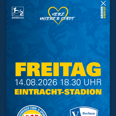
Trainingsplan
Vorverkauf
Geschützter Raum
Kader
Tabelle