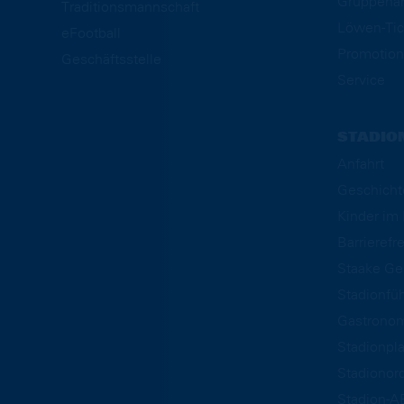
Gruppena
Traditionsmannschaft
Löwen-Tic
eFootball
Promotion
Geschäftsstelle
Service
STADIO
Anfahrt
Geschicht
Kinder i
Barrierefre
Staake Ge
Stadionfü
Gastrono
Stadionpl
Stadionor
Stadion-A