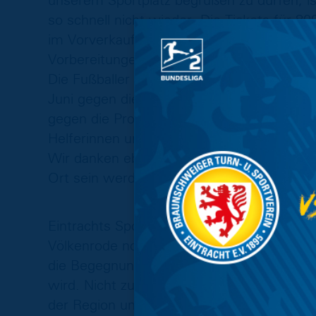
unserem Sportplatz begrüßen zu dürfen, is
so schnell nicht wieder. Die Tickets für 8
im Vorverkauf angeboten. Damit können a
Vorbereitungen laufen auf Hochtouren nac
Die Fußballer der SG Watenbüttel/Völken
Juni gegen die Zweitligaprofis. Wir hoffen,
gegen die Profis reichen wird. Vielen Dank
Helferinnen und Helfer, Unterstützer sowi
Wir danken ebenfalls der Polizei Braunsc
Ort sein werden.“
Eintrachts Sportdirektor Benjamin Kessel 
Völkenrode nochmal ganz herzlich zum Gew
die Begegnung, die gleichzeitig die erste i
wird. Nicht zuletzt durch Corona wollen wi
der Region unterwegs zu sein und eine Ein