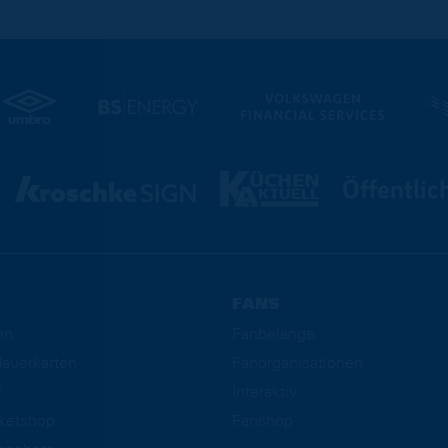
FANS
en
Fanbelange
auerkarten
Fanorganisationen
f
Interaktiv
cketshop
Fanshop