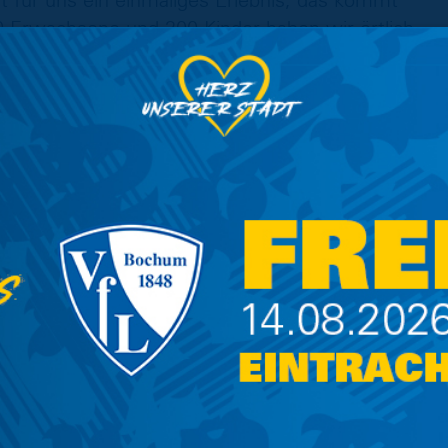
t für uns ein einmaliges Erlebnis, das kommt
00 Erwachsene und 200 Kinder haben wir örtlich
lle Zuschauer zu Fuß kommen. Die
h dem Motto: Beste Feste für unsere Gäste!
rode wissen, um die schwere Aufgabe am 23.
 dass das harte Training für einen Ehrentreffer
 an die Braunschweiger Eintracht, an alle
e an unseren Hauptsponsor Streiff & Helmold.
hweig und dem Deutschen Roten Kreuz, die vor
betont: „Wir gratulieren dem TSV Eintracht
inn des Traumspiels und freuen uns sehr auf
n der Vorbereitung auf die neue Saison sein
r den Fokus wieder verstärkt daraufsetzen, in
tracht zum Anfassen bieten. Dabei sind diese