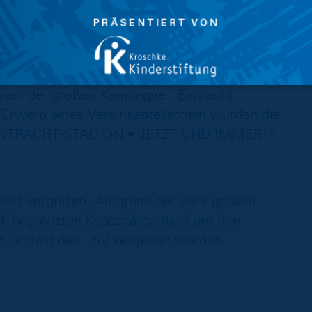
 unsere Fans, aber auch für unsere
xtrem wichtig. Auch zukünftig soll die
r Bestandteil des Sommerfahrplans werden.“
hmen der großen Kampagne „Eintracht
Erwerb eines Vereinsanteilschein wurden die
 „EINTRACHT-STADION • JETZT UND IMMER!“
plett vergriffen. Aufgrund der sehr großen
rk begrenzten Kapazitäten rund um den
 im Umfeld des TSV vergeben worden.