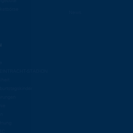
ngebote
ketbörse
News
N
e
m EINTRACHT-STADION
iheit
burtstagskinder
hrungen
mie
an
dnung
BC