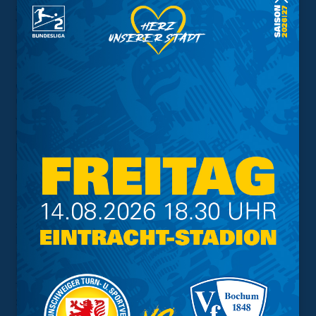
allem als Chance: „Die Herausforderung zu Beginn der
Vorbereitung auf eine Mannschaft aus der Junioren-
Bundesliga zu treffen ist groß, aber bewusst gewählt.
Wir haben uns in der ersten Trainingswoche darauf
fokussiert gemeinsam zu verteidigen, Energie zu
entwickeln und wollen den Gästen sportlich einen
unangenehmen Aufenthalt bereiten. Der Einsatz der
Jungs ist bis hierhin immer großartig, die Bedingungen,
die wir zum Arbeiten mit der Mannschaft gestellt
bekommen, sind sehr erfreulich.“
U15 – JFV Weyhe-Stuhr (Freitag, 28. Juli 2023,
17.30 Uhr)
Und auch die U15 hat erst eine Trainingswoche hinter
sich, nun startet die Mannschaft mit dem ersten
Freundschaftsspiel in die Vorbereitung. Die
Ligakonkurrenz vom JFV Weyhe-Stuhr reist am
Braunschweiger Nachwuchsleistungszentrum an, das
Team steht ebenfalls am Beginn seiner
Saisonvorbereitung. Kosta Rodrigues, Coach der Löwen,