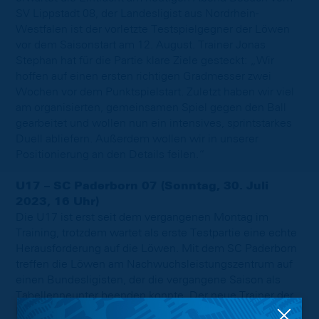
SV Lippstadt 08, der Landesligist aus Nordrhein-
Westfalen ist der vorletzte Testspielgegner der Löwen
vor dem Saisonstart am 12. August. Trainer Jonas
Stephan hat für die Partie klare Ziele gesteckt: „Wir
hoffen auf einen ersten richtigen Gradmesser zwei
Wochen vor dem Punktspielstart. Zuletzt haben wir viel
am organisierten, gemeinsamen Spiel gegen den Ball
gearbeitet und wollen nun ein intensives, sprintstarkes
Duell abliefern. Außerdem wollen wir in unserer
Positionierung an den Details feilen.“
U17 – SC Paderborn 07 (Sonntag, 30. Juli
2023, 16 Uhr)
Die U17 ist erst seit dem vergangenen Montag im
Training, trotzdem wartet als erste Testpartie eine echte
Herausforderung auf die Löwen. Mit dem SC Paderborn
treffen die Löwen am Nachwuchsleistungszentrum auf
einen Bundesligisten, der die vergangene Saison als
Tabellenneunter beenden konnte. Der neue Trainer der
Löwen, Christian Menzel, sieht diese Konstellation vor