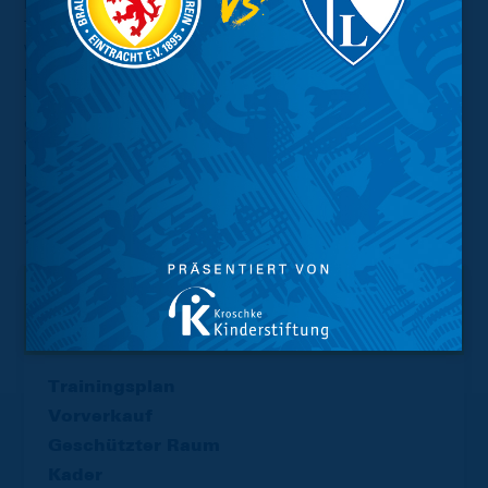
möchte dennoch bereits erste Erfolge der
Trainingseinheiten sehen: „Die Jungs hatten jetzt drei
Wochen Pause, haben natürlich alle ihre Hausaufgaben
bekommen, die sie auch fleißig erledigt haben. Wir
fangen also nicht ganz bei Null an und möchten nun im
ersten Testspiel schauen, wo wir stehen. Alle zur
Verfügung stehenden Spieler sollen auch Einsatzzeit
bekommen. Es geht vorerst vermehrt um das Thema
Umschalten nach Ballgewinn, aktiv auch gegen den Ball
zu spielen, das wollen wir gegen Weyhe-Stuhr zeigen.“
Interessant.
Meistgesuchte Themen
Trainingsplan
Vorverkauf
Geschützter Raum
Kader