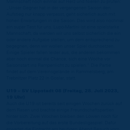
Mannschaft noch einmal auf Herz und Nieren zu prüfen:
„Unser Gegner hat in der vergangenen Saison den
Aufstieg nur knapp verpasst, geht sicherlich auch mit
hohen Erwartungen in die Saison. Das wird also nochmal
ein super Test für uns. Lupo-Martini ist eine spielstarke
Mannschaft, da werden wir uns selbst sicherlich die ein
oder andere Aufgabe stellen, um dem entsprechend zu
begegnen, denn wir wollen unser Spiel durchsetzen.
Einige Spieler fallen leider aus, die anderen bekommen
aber noch einmal die Chance, sich eine Woche vor
Saisonstart ins Rampenlicht zu spielen.“ Die Partie
findet auf dem Vereinsgelände in Rammelsberg, am
Trebnitzer Platz 22 in Goslar, statt.
U19 – SV Lippstadt 08 (Freitag, 28. Juli 2023,
19 Uhr)
Auch die U19 ist bereits seit einigen Wochen zurück auf
dem Rasen und brachte einige Freundschaftspartien
hinter sich. Zwei Wochen bleiben den Löwen noch für
die Vorbereitung auf das erste Bundesligaspiel. Dafür
erwartet die Eintracht am heutigen Abend Besuch vom