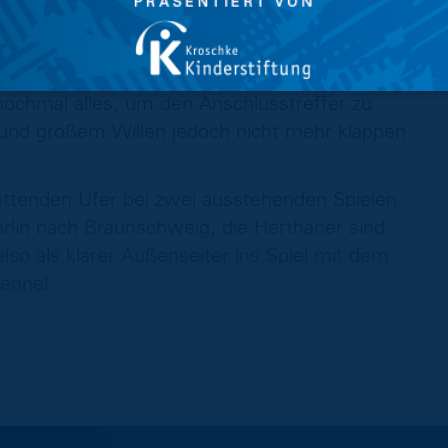
n nicht irritieren und spielten weiter mutig
ch zu klären kamen die Hamburger jedoch zu
eira da Silva (61‘) eiskalt genutzt wurde. In
nochmal alles, um den Anschlusstreffer zu
ft und großem Willen jedoch nicht mehr klappen.
ettenden Ufer bei zwei ausstehenden Spielen.
in nach Braunschweig, die Herthaner sind
lso als klarer Außenseiter ins Spiel mit dem
ennel.