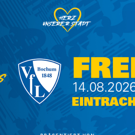
e kräftige Unterstützung der aktiven Fanszene.
rt und feuerten den blau-gelben Nachwuchs
ach dem Spiel an: "Vor so einer Kulisse haben
 einen natürlich und das Team war noch ein
t."
n, als der Schiedsrichter bereits in der
ter für die Eintracht. Allerdings parierte St.
on Harut Hayrapetyan und es blieb vorerst beim
chehen zu Beginn, ließen hinten nichts zu und
chönen Kombinationen. Man merkte den Jungs
llten. Am Ende der ersten Halbzeit fanden die
pielten sich ihre erste und einzige Torchance
atte. Im zweiten Durchgang kamen die
use und konnten nur drei Minuten nach
ric Moreira da Silva (48‘) den Führungstreffer