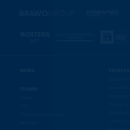
NEWS
TICKETS
Dauerkart
Auswärtsd
TEAMS
Vorverkau
Profis
Online-Ti
U23
Gruppena
Traditionsmannschaft
Löwen-Tic
eFootball
Promotion