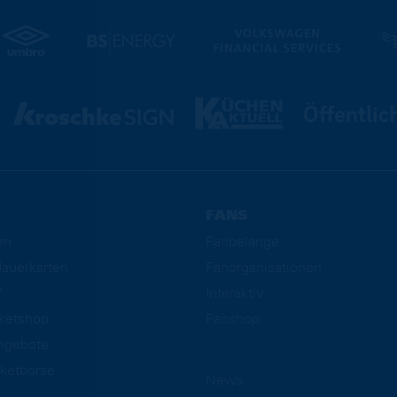
FANS
en
Fanbelange
auerkarten
Fanorganisationen
f
Interaktiv
cketshop
Fanshop
ngebote
ketbörse
News