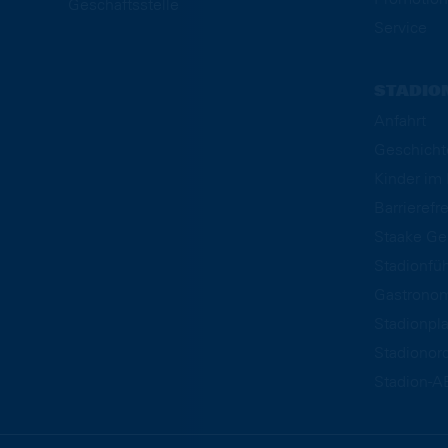
Geschäftsstelle
Service
STADIO
Anfahrt
Geschicht
Kinder i
Barrierefre
Staake Ge
Stadionfü
Gastrono
Stadionpl
Stadionor
Stadion-A