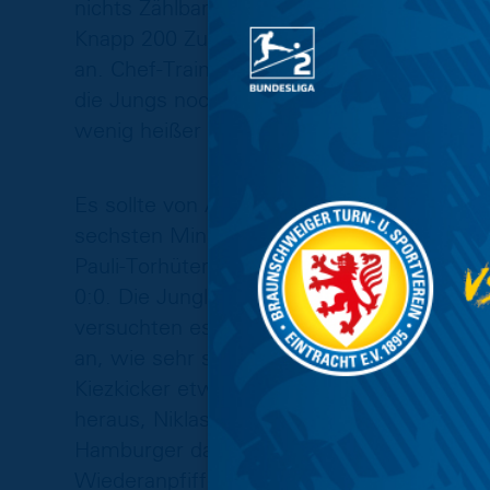
nichts Zählbares zu holen. Dabei hatten si
Knapp 200 Zuschauer waren gestern vor O
an. Chef-Trainer Kosta Rodrigues merkte n
die Jungs noch nie gespielt, das motiviert
wenig heißer darauf zu gewinnen, als sons
Es sollte von Anfang an Spannung aufkomme
sechsten Minute auf den Punkt zeigte, Elfme
Pauli-Torhüter Ronny Seibt den Elfmeter v
0:0. Die Junglöwen kontrollierten das Ges
versuchten es vorne immer wieder mit s
an, wie sehr sie dieses Spiel gewinnen wo
Kiezkicker etwas besser in die Partie und s
heraus, Niklas Jovanovic traf dabei die L
Hamburger dann konzentrierter aus der Pa
Wiederanpfiff durch den eingewechselten E