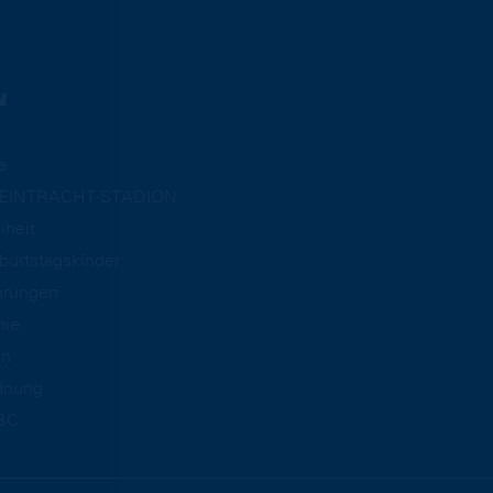
N
e
m EINTRACHT-STADION
iheit
burtstagskinder
hrungen
mie
an
dnung
BC