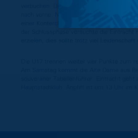
verbuchen. Die Blau-Gelben ließen sich davo
nach vorne. Nach einem unsauberen Versu
einer Konterchance, die erneut von Eric Mor
der Schlussphase versuchte die Eintracht 
erzielen, dies sollte trotz viel Leidenscha
Die U17 trennen weiter vier Punkte zum r
Am Samstag kommt die Alte Dame aus Berl
souveräner Tabellenführer. Eintracht geht a
Hauptstadtklub. Anpfiff ist um 13 Uhr im K