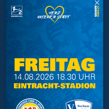
aus der Hansestadt kamen durch einen Strafstoß wieder
ran und sollten nur Sekunden später glatt zum Ausgleich
kommen. Doch noch vor der Pause fand die Eintracht die
passende Antwort und ging durch ein Tor von Milan
Gryglewski ein weiteres Mal in Front. Erneut war der VfB
nur Minuten später zur Stelle und verhinderte den
Rückstand zur Pause durch das 3:3 in der Nachspielzeit.
Nachdem sich die Partie in Folge des Seitenwechsels
etwas beruhigte, sorgten die Gäste mit dem 3:4
zunächst für lange Gesichter bei der Rodrigues-Elf.
Diese ließ sich allerdings nicht unterkriegen, warf alles
nach vorne und belohnte sich abermals für den Aufwand
mit dem zweiten Tor des Tages von Ketzscher kurz vor
dem Ende. Das sollte aber immer noch nicht der
Schlusspunkt gewesen sein. Einen hatte die Eintracht
noch auf Lager, sodass der eingewechselte Felix Krebs
eine Minute vor Ende der regulären Spielzeit noch das
viel umjubelte 5:4 verbuchen konnte. Unter dem Strich
steht ein spektakulärer Testspielsieg in der Vorbereitung,
die am kommenden Samstag mit dem Auftaktsspiel der
B-Junioren gegen den FC St. Pauli endet.