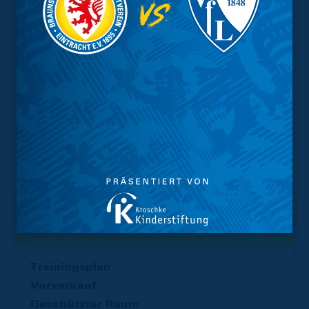
U17:
Langos (Tetzlaff, 46') - Kästner, Paul, Ketzscher,
Awali, Baum, Bröger (C), Erber (Polatschek, 85'), Tegener
(Abdaoui, 46'), Söllner (Bytyqi, 77'), Gryglewski (Krebs,
77').
Tore:
1:0 Erber (34'), 2:0 Ketzscher (36'), 2:1 Beuck
(39'/Elfmeter), 2:2 Karakus (40'), 3:2 Gryglewski (44'), 3:3
Otzmann (45'+2), 3:4 Krüger (73'), 4:4 Ketzscher (83'), 5:4
Krebs (89')
Interessant.
Meistgesuchte Themen
Trainingsplan
Vorverkauf
Geschützter Raum