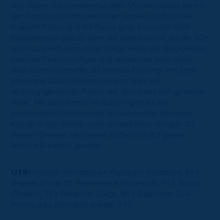
sich sitzen und konnten nur zehn Minuten später bereits
den Anschlusstreffer markieren, sodass es mit einer
knappen Führung in die Pause ging. Kurz nach dem
Wiederbeginn gab es dann die kalte Dusche, als der SCP
zum Ausgleich kam. In der Folge ließen die Blau-Gelben
mehrere Chancen liegen und verpassten auch durch
zwei Aluminiumtreffer die erneute Führung. Am Ende
attestierte Coach Menzel seinem Team ein
"leistungsgerechtes Remis, bei dem mehr drin gewesen
wäre". Mit dem Remis im Rücken geht es am
kommenden Wochenende im heimischen Sportpark
Kennel in das direkte Aufeinandertreffen mit dem SV
Werder Bremen, der seinen Auftakt mit 6:2 gegen
Arminia Bielefeld gewann.
U19:
Herdes - Schlothauer, Klipphahn (Hassanin, 54'),
Ziegele, El-Haj (C), Marheineke (Hounkpati, 71'), Aksac
(Bosacki, 71'), Redecker (Gega, 86'), Backfisch, Gille
(Fuchs, 54'), Benstead (Karepi, 71').