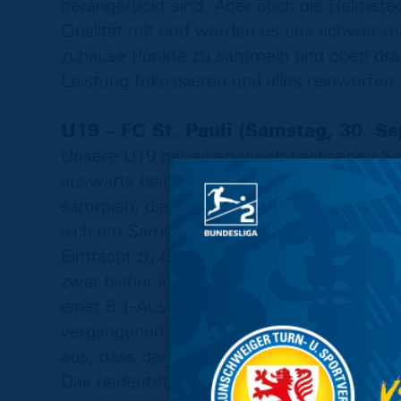
herangerückt sind. Aber auch die Helmstedt
Qualität mit und werden es uns schwer ma
zuhause Punkte zu sammeln und oben dran
Leistung fokussieren und alles reinwerfen.
U19 – FC St. Pauli (Samstag, 30. S
Unsere U19 hat einen durchwachsenen Sais
auswärts beim FC Hansa Rostock konnten 
sammeln, die vergangenen drei Spieltage b
sich am Samstag ändern, wenn der FC St.
Eintracht zu Gast ist. Auch die Kiezkicker
zwar bisher insgesamt einen Sieg mehr e
einer 8:1-Auswärtsklatsche bei Hertha BSC 
vergangenen Woche bereits die zweite Nie
aus, dass der Gegner einen Fußball in Anl
Das bedeutet, dass die Kiezkicker uns im B