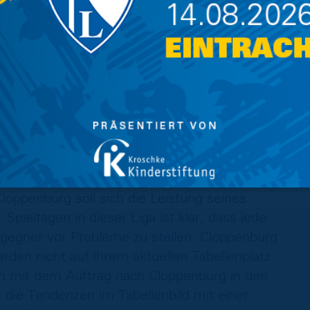
nfallen lassen, um das zu verteidigen.
wer und Tiefgang in das Spiel zu bringen“, so
d der Partie.
0. September 2023, 16 Uhr)
wochenendes trifft unsere U17 in Cloppenburg
der Löwen konnten aus den ersten vier Partien
üßt derweil vom anderen Ende der Liste, nach
h die Blau-Gelben an der Spitze der
n Ergebnissen will sich Trainer Christian Menzel
loppenburg soll sich die Leistung seines
pieltagen in dieser Liga ist klar, dass jede
gsgegner vor Probleme zu stellen. Cloppenburg
rden nicht auf ihrem aktuellen Tabellenplatz
en mit dem Auftrag nach Cloppenburg in den
ie Tendenzen im Tabellenbild mit einer