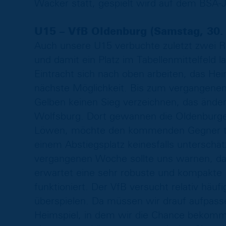
Wacker statt, gespielt wird auf dem BSA-J
U15 – VfB Oldenburg (Samstag, 30.
Auch unsere U15 verbuchte zuletzt zwei Re
und damit ein Platz im Tabellenmittelfeld l
Eintracht sich nach oben arbeiten, das He
nächste Möglichkeit. Bis zum vergangene
Gelben keinen Sieg verzeichnen, das änder
Wolfsburg. Dort gewannen die Oldenburger 
Löwen, möchte den kommenden Gegner tro
einem Abstiegsplatz keinesfalls unterschä
vergangenen Woche sollte uns warnen, da
erwartet eine sehr robuste und kompakte
funktioniert. Der VfB versucht relativ häuf
überspielen. Da müssen wir drauf aufpassen
Heimspiel, in dem wir die Chance bekomme