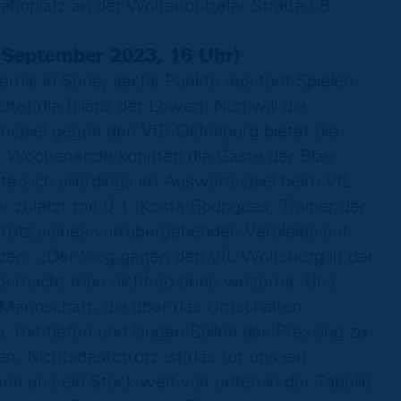
ahnplatz an der Wolfenbütteler Straße 58.
 September 2023, 16 Uhr)
mis in Serie, sechs Punkte aus fünf Spielen
autet die Bilanz der Löwen. Nun will die
imspiel gegen den VfB Oldenburg bietet die
n Wochenende konnten die Gäste der Blau-
te sich allerdings im Auswärtsspiel beim VfL
zuletzt mit 0:1. Kosta Rodrigues, Trainer der
tz seines vorrübergehenden Verbleibs auf
tzen: „Der Sieg gegen den VfL Wolfsburg in der
s macht man nicht so ohne weiteres. Uns
 Mannschaft, die über das Umschalten
ig, mit tiefen und langen Bällen das Pressing zu
. Nichtsdestotrotz ist das für uns ein
n uns ein Stück weit von unten in der Tabelle