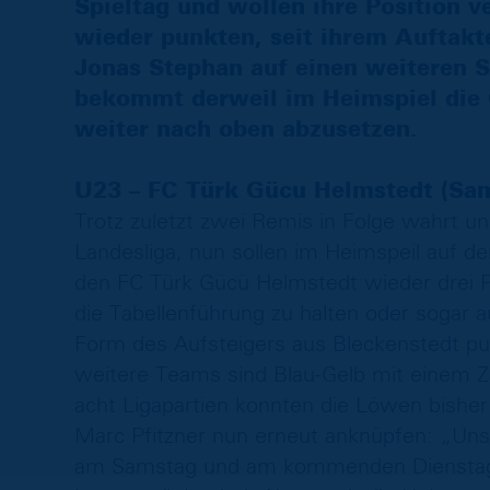
Spieltag und wollen ihre Position v
wieder punkten, seit ihrem Auftakt
Jonas Stephan auf einen weiteren S
bekommt derweil im Heimspiel die C
weiter nach oben abzusetzen.
U23 – FC Türk Gücu Helmstedt (Sam
Trotz zuletzt zwei Remis in Folge wahrt un
Landesliga, nun sollen im Heimspeil auf 
den FC Türk Gücü Helmstedt wieder drei
die Tabellenführung zu halten oder sogar a
Form des Aufsteigers aus Bleckenstedt pun
weitere Teams sind Blau-Gelb mit einem Zä
acht Ligapartien konnten die Löwen bisher
Marc Pfitzner nun erneut anknüpfen: „Uns 
am Samstag und am kommenden Dienstag g