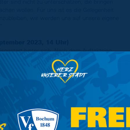
er sind nicht zu unterschätzen, die bringen
chen wollen. Für uns ist es die Gelegenheit
zubleiben, wir werden uns auf unsere eigene
“
eptember 2023, 14 Uhr)
onstart hinter sich: Nach dem Auftaktsieg
die Löwen bisher nur einen weiteren Punkt
lieben ohne Ausbeute für Blau-Gelb. Das soll
 Pauli am Nachwuchsleistungszentrum der
 blieben zuletzt ohne Zählbares. Man konnte
rkämpfen, als es den Löwen gelang, doch nach
steckte auch der FC St. Pauli in der
derlage hintereinander ein. “Wir gehen davon
ehnung an die erste Mannschaft spielen wird.
allbesitz viel locken und versuchen werden,