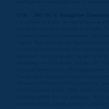
ansteigenden Leistungskurve zu untermau
U16 – JSG SC U Salzgitter (Samsta
Für unsere U16 geht am Samstag eine eng
waren die Löwen in der Liga im Einsatz. I
Eintracht einen 0:2-Auswärtssieg und schie
Tabelle. Nun erwartet die Blau-Gelben wied
zu Gast in Braunschweig. Von den bisher vi
gewinnen, zweimal gingen sie als Verliere
Niederlage verschmerzen, mit der JSG tref
unbeschriebenes Blatt, 2014 begegneten s
Trainer Semi Boog beruft sich entsprechen
Mittwoch fünfzehn hochkonzentrierte Spiel
seine Aufgaben erfüllt. Dafür haben wir un
Leistung wollen wir nun aufbauen. Auch ge
wollen natürlich wieder punkten.“ Die Par