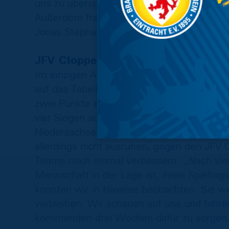
uns zu überspielen. Wir werden uns was ei
Außerdem freuen wir uns, offensiv viel Po
Jonas Stephan, Coach der Löwen im Vorfel
JFV Cloppenburg – U17 (Samstag, 3
Im einzigen Auswärtsspiel des Nachwuchs
auf das Tabellenschlusslicht, die Gegner 
zwei Punkte einsammeln. Die Eintracht gr
vier Siegen aus vier Spielen platzieren sic
Niedersachsenligatabelle. Auf den positive
allerdings nicht ausruhen, gegen den JFV C
Teams noch einmal verbessern: „Nach vier S
Mannschaft in der Lage ist, ihren Spielta
konnten wir in Havelse beobachten. Sie we
verbleiben. Wir schauen auf uns und fahr
kommenden drei Wochen dafür zu sorgen, d