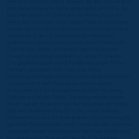
Maksym Tytarenko erneut veredelt, als der Ukrainer eine
stark herausgespielte flache Hereingabe zum 2:0 in die
Maschen schob (10'). Nachdem die Freien Turner ein
wenig Zeit brauchten, um in dieser Partie anzukommen,
zeigten sie sich jedoch nicht geschockt vom Rückstand
und kamen in der 14. Spielminute zu ihrer ersten
gefährlichen Strafraumszene durch Marvin Oktay (14').
Fünf Minuten später konnte sich dann Nachwuchs-
Torwart Julian Moser auszeichnen, als er im direkten
Eins-gegen-eins eine starke Fußabwehr gegen Timon
Hallmann auspackte (19'). Trotz zwei früher
verletzungsbedingter Wechsel waren die Braun-Weißen
nun vollends in dem Duell angekommen und es
entwickelte sich ein ausgeglichenes Spiel mit wenig
Chancen auf beiden Setien. Die einzig nennenswerte
Aktion war ein Distanzschuss der Gastgeber der knapp
über den Querbalken flog (31‘). Die zweite Halbzeit
startete ähnlich wie die erste endete und hielt wenig bis
gar keine Torraumszenen bereit. Wenn der Ball doch mal
in eine der beiden Gefahrenzonen kam, war immer noch
ein gegnerischer Spieler mit dem Bein dazwischen.