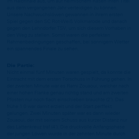
im Halbfinale aus, um auf heimischem Rasen ihren Titel
aus dem vergangenen Jahr verteidigen zu können.
Unsere Nachwuchslöwen gewannen in ihrem ersten
Spiel gegen den SC Rot-Weiß Volkmarode und danach
gegen den Lehndorfer TSV, um sich diesem Vorhaben in
den Weg zu stellen. Somit waren die perfekten
Rahmenbedingungen geschaffen, bei sonnigem Wetter
ein spannendes Finale zu sehen.
Die Partie:
Nicht einmal fünf Minuten waren gespielt, da konnte die
Eintracht mit dem ersten Torschuss in Führung gehen. In
der zweiten Minute war es Rami Zouaoui, welcher nach
einer hohen Flanke genau richtig stand und am zweiten
Pfosten nur noch flach einschieben brauchte (2'). Das
frühe 1:0 war damit erzielt und der Start perffekt
gelungen. Zwei Minuten später war es dann wieder
Zouaoui, der mit seinem Schuss aus kurzer Distanz nur
das Lattenkreuz traf (4'). Die druckvolle Anfangsphase
der jungen Löwen wurde in der zehnten Minute durch