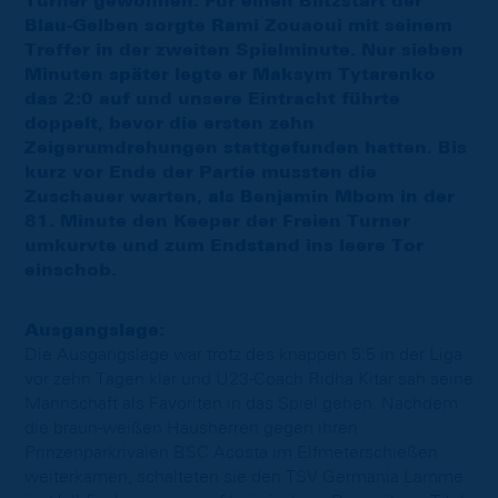
Turner gewonnen. Für einen Blitzstart der
Blau-Gelben sorgte Rami Zouaoui mit seinem
Treffer in der zweiten Spielminute. Nur sieben
Minuten später legte er Maksym Tytarenko
das 2:0 auf und unsere Eintracht führte
doppelt, bevor die ersten zehn
Zeigerumdrehungen stattgefunden hatten. Bis
kurz vor Ende der Partie mussten die
Zuschauer warten, als Benjamin Mbom in der
81. Minute den Keeper der Freien Turner
umkurvte und zum Endstand ins leere Tor
einschob.
Ausgangslage:
Die Ausgangslage war trotz des knappen 5:5 in der Liga
vor zehn Tagen klar und U23-Coach Ridha Kitar sah seine
Mannschaft als Favoriten in das Spiel gehen. Nachdem
die braun-weißen Hausherren gegen ihren
Prinzenparkrivalen BSC Acosta im Elfmeterschießen
weiterkamen, schalteten sie den TSV Germania Lamme