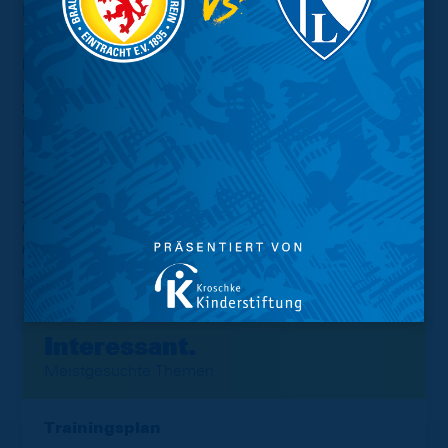
Moslener (Wiese, 10')
Eintracht
Moser – Kunze, Hüneburg, Henschel, Placinta (Maloku,
88'), Queißer (C. Ebeling, 71'), Zouaoui, Tytarenko
(Mbom, 62'), Schneider, Kischka (Hungier, 85'), Gollmer
(Meinhardt, 88')
Tore:
0:1
Zouaoui (2')
0:2
Tytarenko (10')
0:3
Mbom (80')
Interessant.
Meistgesuchte Themen
Trainingsplan