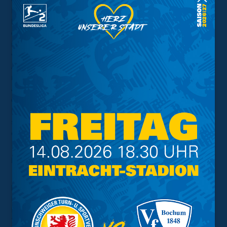
Hausherren agieren. Der Platz hat den Ball ziemlich
langsam werden lassen. Daher kam es uns zugute, früh
ein Tor geschossen zu haben und dann auch gleich
nachzulegen. In der zweiten Halbzeit wollten wir dann
vor allem kompakt stehen, um nichts mehr zuzulassen.
Auch wenn es nicht unser bestes Spiel war, darf man
nicht vergessen, dass wir auch heute wieder zwei A-
Jugendliche in der Startelf hatten. Das ist unser Ziel,
dass wir die jungen Kicker frühzeitig an den
Herrenfußball heranführen. In so einem Finale zu
spielen, hilft dann natürlich enorm. Vor allem, wenn man
es dann so löst, wie die Jungs das heute getan haben.“
Das Spiel im Stenogramm:
Freie Turner
Brettschneider – Pohlai (Laschkowski, 78'), Bollonia (L.
Beith, 83'), Behrens, Oktay (Fahrtmann, 36' (Berkhan,
78')), Siranidis, Hallmann, Schreyer, Gerlof, Mastel,