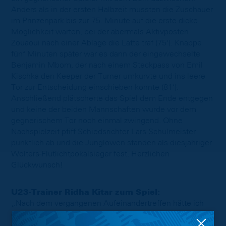
Anders als in der ersten Halbzeit mussten die Zuschauer
im Prinzenpark bis zur 75. Minute auf die erste dicke
Möglichkeit warten, bei der abermals Aktivposten
Zouaoui nach einer Ablage die Latte traf (75'). Knappe
fünf Minuten später war es dann der eingewechselte
Benjamin Mbom, der nach einem Steckpass von Emil
Kischka den Keeper der Turner umkurvte und ins leere
Tor zur Entscheidung einschieben konnte (81‘).
Anschließend plätscherte das Spiel dem Ende entgegen
und keine der beiden Mannschaften wurde vor dem
gegnerischem Tor noch einmal zwingend. Ohne
Nachspielzeit pfiff Schiedsrichter Lars Schulmeister
pünktlich ab und die Junglöwen standen als diesjähriger
Wolters-Flutlichtpokalsieger fest. Herzlichen
Glückwunsch!
U23-Trainer Ridha Kitar zum Spiel:
„Nach dem vergangenen Aufeinandertreffen hätte ich
etwas mehr Abtasten erwartet. Wir wollten nicht ins
offene Messer rennen und erstmal schauen, wie die