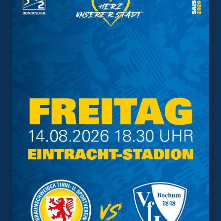
Gollmer (Baerwolf, 90'), Mbom (Maloku, 85'), Ebeling
Tore:
0:1
Mbom (30')
0:2
Vrancic (35')
1:2
Metje (54')
1:3
Mbom (70')
Interessant.
Meistgesuchte Themen
Trainingsplan
Vorverkauf
Geschützter Raum
Kader
Tabelle