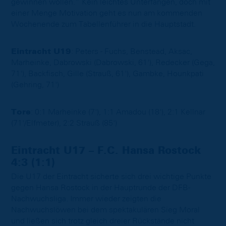
gewinnen wollen.“ Kein leichtes Unterfangen, doch mit
einer Menge Motivation geht es nun am kommenden
Wochenende zum Tabellenführer in die Hauptstadt.
Eintracht U19
: Peters - Fuchs, Benstead, Aksac,
Marheinke, Dabrowski (Dabrowski, 61'), Redecker (Gega,
71'), Backfisch, Gille (Strauß, 61'), Gambke, Hounkpati
(Gehring, 71')
Tore
: 0:1 Marheinke (7'), 1:1 Amadou (18'), 2:1 Kellnar
(71'/Elfmeter), 2:2 Strauß (85')
Eintracht U17 – F.C. Hansa Rostock
4:3 (1:1)
Die U17 der Eintracht sicherte sich drei wichtige Punkte
gegen Hansa Rostock in der Hauptrunde der DFB-
Nachwuchsliga. Immer wieder zeigten die
Nachwuchslöwen bei dem spektakulären Sieg Moral
und ließen sich trotz gleich dreier Rückstände nicht