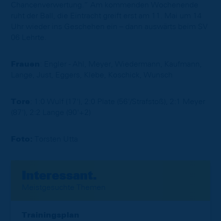
Chancenverwertung.“ Am kommenden Wochenende
ruht der Ball, die Eintracht greift erst am 11. Mai um 14
Uhr wieder ins Geschehen ein – dann auswärts beim SV
06 Lehrte.
Frauen
: Engler - Ahl, Meyer, Wiedermann, Kaufmann,
Lange, Just, Eggers, Klebe, Koschick, Wunsch
Tore
: 1:0 Wulf (17'), 2:0 Plate (56'/Strafstoß), 2:1 Meyer
(87'), 2:2 Lange (90'+2)
Foto:
Torsten Utta
Interessant.
Meistgesuchte Themen
Trainingsplan