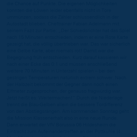
die Chance auf Punkte. Die eigenen Möglichkeiten
konnten die Löwen leider ebenfalls nicht in Tore
ummünzen, sodass die Zähler schlussendlich in der
Autostadt blieben. Cheftrainer Fabian Adelmann mit
seinem Fazit zur Partie: „Der Schiedsrichter hat das Spiel
nach 15 Minuten entschieden, indem er eine Rote Karte
gezeigt hat, die völlig übertrieben war. Das war sicherlich
eine Gelbe Karte, aber niemals rot! Damit war die
Begegnung früh entschieden. Kurz darauf kassieren wir
nach einer Ecke das 0:1 und müssen anschließend
weitere 70 Minuten in Unterzahl spielen – bei den
gestrigen Temperaturen natürlich extrem schwer. Nach
der Halbzeit bekommt der Gegner dann noch einen
Elfmeter zugesprochen, der genauso fragwürdig war.
Jetzt heißt es: Weitermachen!“ Durch die Niederlage
trennt die Blau-Gelben allein die bessere Tordifferenz
von den Abstiegsrängen. Am kommenden Sonntag geht
die Mission Klassenerhalt also in eine neue Runde.
Dann erwartet der VfV Borussia 06 Hildesheim die
Eintracht zum Aufeinandertreffen an der Pottkuhle (4.