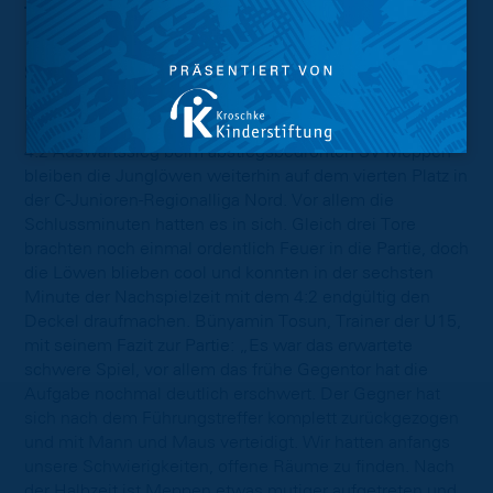
Tore
: 0:1 (3‘), 0:2 (16‘), 0:3 (23‘), 0:4 (29‘)
SV Meppen – Eintracht U15 2:4 (1:1)
Nach zuletzt drei sieglosen Partien kann die U15 der
Eintracht endlich wieder jubeln: Mit einem wichtigen
4:2-Auswärtssieg beim abstiegsbedrohten SV Meppen
bleiben die Junglöwen weiterhin auf dem vierten Platz in
der C-Junioren-Regionalliga Nord. Vor allem die
Schlussminuten hatten es in sich. Gleich drei Tore
brachten noch einmal ordentlich Feuer in die Partie, doch
die Löwen blieben cool und konnten in der sechsten
Minute der Nachspielzeit mit dem 4:2 endgültig den
Deckel draufmachen. Bünyamin Tosun, Trainer der U15,
mit seinem Fazit zur Partie: „Es war das erwartete
schwere Spiel, vor allem das frühe Gegentor hat die
Aufgabe nochmal deutlich erschwert. Der Gegner hat
sich nach dem Führungstreffer komplett zurückgezogen
und mit Mann und Maus verteidigt. Wir hatten anfangs
unsere Schwierigkeiten, offene Räume zu finden. Nach
der Halbzeit ist Meppen etwas mutiger aufgetreten und