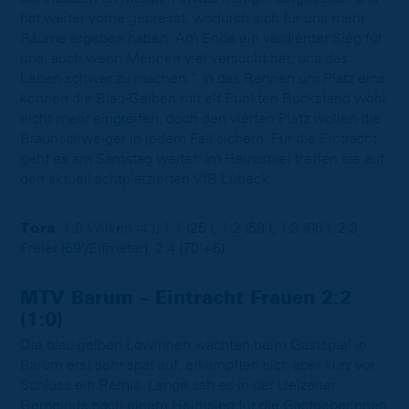
hat weiter vorne gepresst, wodurch sich für uns mehr
Räume ergeben haben. Am Ende ein verdienter Sieg für
uns, auch wenn Meppen viel versucht hat, uns das
Leben schwer zu machen.“ In das Rennen um Platz eins
können die Blau-Gelben mit elf Punkten Rückstand wohl
nicht mehr eingreifen, doch den vierten Platz wollen die
Braunschweiger in jedem Fall sichern. Für die Eintracht
geht es am Samstag weiter: Im Heimspiel treffen sie auf
den aktuell achtplatzierten VfB Lübeck.
Tore
: 1:0 Wilken (4'), 1:1 (25‘), 1:2 (58‘), 1:3 (66‘), 2:3
Freier (69'/Elfmeter), 2:4 (70'+6)
MTV Barum – Eintracht Frauen 2:2
(1:0)
Die blau-gelben Löwinnen wachten beim Gastspiel in
Barum erst sehr spät auf, erkämpften sich aber kurz vor
Schluss ein Remis. Lange sah es in der Uelzener
Gemeinde nach einem Heimsieg für die Gastgeberinnen