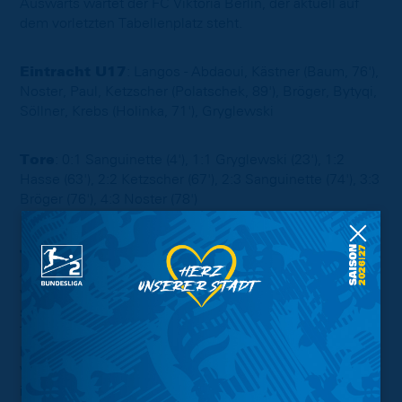
Auswärts wartet der FC Viktoria Berlin, der aktuell auf
dem vorletzten Tabellenplatz steht.
Eintracht U17
: Langos - Abdaoui, Kästner (Baum, 76'),
Noster, Paul, Ketzscher (Polatschek, 89'), Bröger, Bytyqi,
Söllner, Krebs (Holinka, 71'), Gryglewski
Tore
: 0:1 Sanguinette (4'), 1:1 Gryglewski (23'), 1:2
Hasse (63'), 2:2 Ketzscher (67'), 2:3 Sanguinette (74'), 3:3
Bröger (76'), 4:3 Noster (78')
JSG Seesen – Eintracht U16 0:4 (0:4)
Antwort gegeben - und was für eine! Nach der
vergangenen Niederlage gegen den VFB Peine setzten
sich die Löwen nun nach der Spielpause beim
Tabellendritten JSG Seesen souverän mit 4:0 durch.
Damit konnten die Blau-Gelben ihren knappen
Vorsprung von einem Punkt auf Verfolger SSV Vorsfelde
im Kampf um die Tabellenspitze behaupten. Der