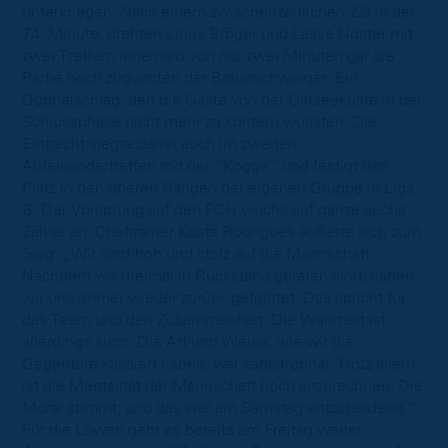
unterkriegen. Nach einem zwischenzeitlichen 2:3 in der
74. Minute, drehten Linus Bröger und Lasse Noster mit
zwei Treffern innerhalb von nur zwei Minuten gar die
Partie noch zugunsten der Braunschweiger. Ein
Doppelschlag, den die Gäste von der Ostseeküste in der
Schlussphase nicht mehr zu kontern wussten. Die
Eintracht siegte damit auch im zweiten
Aufeinandertreffen mit der “Kogge” und festigt den
Platz in den oberen Rängen der eigenen Gruppe in Liga
B. Der Vorsprung auf den FCH wuchs auf ganze sechs
Zähler an. Cheftrainer Kosta Rodrigues äußerte sich zum
Sieg: „Wir sind froh und stolz auf die Mannschaft.
Nachdem wir dreimal in Rückstand geraten sind, haben
wir uns immer wieder zurück gefightet. Das spricht für
das Team und den Zusammenhalt. Die Wahrheit ist
allerdings auch: Die Art und Weise, wie wir die
Gegentore kassiert haben, war katastrophal. Trotz allem
ist die Mentalität der Mannschaft hoch anzurechnen. Die
Moral stimmt, und das war am Samstag entscheidend.“
Für die Löwen geht es bereits am Freitag weiter: