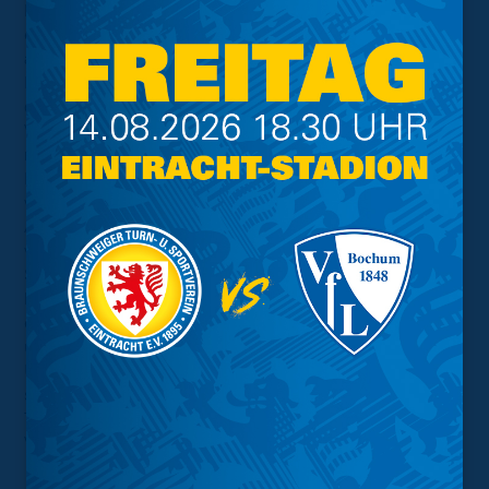
Drittplatzierte aus Seesen verlor durch die Niederlage
einen Tabellenrang und kann bei noch vier
ausstehenden Spielen und zehn Punkten Rückstand, die
Hoffnungen auf Platz eins wohl begraben. Vier Tore in
der ersten Hälfte sorgten fix für einen komfortablen
Vorsprung, den die Blau-Gelben bis zum Ende nicht
mehr hergaben. Vor allem der Führungstreffer nach drei
Minuten zeigte direkt Wirkung. Cheftrainer Niklas Bahr
war nach dem Duell durchaus zufrieden mit dem starken
Auftritt seiner Mannschaft: „Wir freuen uns über die drei
wichtigen Punkte. Der frühe Führungstreffer hat den
Spielverlauf klar zu unseren Gunsten beeinflusst. So
konnten wir bereits zur Halbzeit ein gutes Ergebnis
erzielen. In der zweiten Halbzeit haben wir dann etwas
unseren Rhythmus verloren.“ Am Samstag testet die
U16 gegen den 1. FC Magdeburg, bevor es eine Woche
später in der Liga im womöglich vorentscheidenden
Topspiel um die Tabellenführung gegen den direkten
Verfolger SSV Vorsfelde geht.