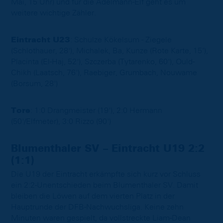
Mai, 15 Uhr) und für die Adelmann-Elf geht es um
weitere wichtige Zähler.
Eintracht U23
: Schulze Kökelsum - Ziegele
(Schlothauer, 28'), Michalek, Ba, Kunze (Rote Karte, 15‘),
Placinta (El-Haj, 52'), Szczerba (Tytarenko, 60'), Ould-
Chikh (Laatsch, 76'), Raebiger, Grumbach, Nouwame
(Borsum, 28')
Tore
: 1:0 Drangmeister (19'), 2:0 Hermann
(50'/Elfmeter), 3:0 Rizzo (90')
Blumenthaler SV – Eintracht U19 2:2
(1:1)
Die U19 der Eintracht erkämpfte sich kurz vor Schluss
ein 2:2-Unentschieden beim Blumenthaler SV. Damit
bleiben die Löwen auf dem vierten Platz in der
Hauptrunde der DFB-Nachwuchsliga. Keine zehn
Minuten waren gespielt, da vollstreckte Liam-Dean