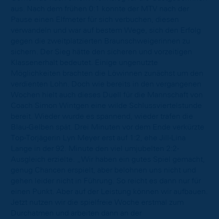
aus. Nach dem frühen 0:1 konnte der MTV nach der
Pause einen Elfmeter für sich verbuchen, diesen
verwandeln und war auf bestem Wege, sich den Erfolg
gegen die zweitplatzierten Braunschweigerinnen zu
sichern. Der Sieg hätte den sicheren und vorzeitigen
Klassenerhalt bedeutet. Einige ungenutzte
Möglichkeiten brachten die Löwinnen zunächst um den
verdienten Lohn. Doch wie bereits in den vergangenen
Wochen hielt auch dieses Duell für die Mannschaft von
Coach Simon Wintgen eine wilde Schlussviertelstunde
bereit. Wieder wurde es spannend, wieder trafen die
Blau-Gelben spät. Drei Minuten vor dem Ende verkürzte
Top-Torjägerin Lyn Meyer erst auf 1:2, ehe Jill-Lina
Lange in der 92. Minute den viel umjubelten 2:2-
Ausgleich erzielte. „Wir haben ein gutes Spiel gemacht,
genug Chancen erspielt, aber belohnen uns nicht und
gehen leider nicht in Führung. So reicht es dann nur für
einen Punkt. Aber auf der Leistung können wir aufbauen.
Jetzt nutzen wir die spielfreie Woche erstmal zum
Durchatmen und arbeiten dann an der