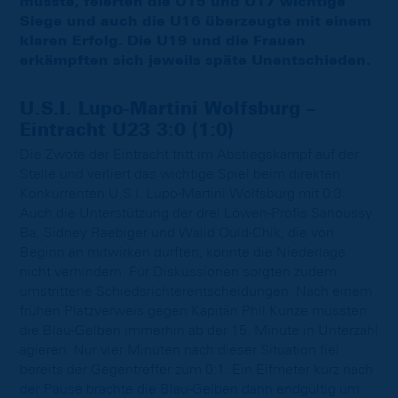
musste, feierten die U15 und U17 wichtige
Siege und auch die U16 überzeugte mit einem
klaren Erfolg. Die U19 und die Frauen
erkämpften sich jeweils späte Unentschieden.
U.S.I. Lupo-Martini Wolfsburg –
Eintracht U23 3:0 (1:0)
Die Zwote der Eintracht tritt im Abstiegskampf auf der
Stelle und verliert das wichtige Spiel beim direkten
Konkurrenten U.S.I. Lupo-Martini Wolfsburg mit 0:3.
Auch die Unterstützung der drei Löwen-Profis Sanoussy
Ba, Sidney Raebiger und Walid Ould-Chik, die von
Beginn an mitwirken durften, konnte die Niederlage
nicht verhindern. Für Diskussionen sorgten zudem
umstrittene Schiedsrichterentscheidungen. Nach einem
frühen Platzverweis gegen Kapitän Phil Kunze mussten
die Blau-Gelben immerhin ab der 15. Minute in Unterzahl
agieren. Nur vier Minuten nach dieser Situation fiel
bereits der Gegentreffer zum 0:1. Ein Elfmeter kurz nach
der Pause brachte die Blau-Gelben dann endgültig um