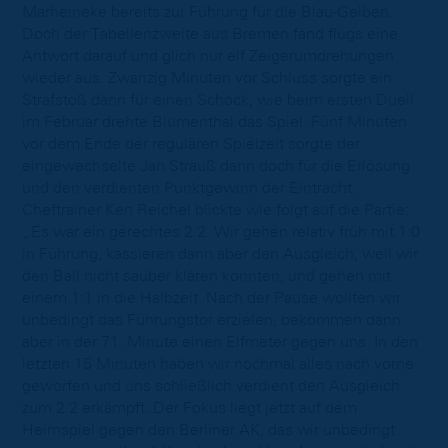
Marheineke bereits zur Führung für die Blau-Gelben.
Doch der Tabellenzweite aus Bremen fand flugs eine
Antwort darauf und glich nur elf Zeigerumdrehungen
wieder aus. Zwanzig Minuten vor Schluss sorgte ein
Strafstoß dann für einen Schock, wie beim ersten Duell
im Februar drehte Blumenthal das Spiel. Fünf Minuten
vor dem Ende der regulären Spielzeit sorgte der
eingewechselte Jan Strauß dann doch für die Erlösung
und den verdienten Punktgewinn der Eintracht.
Cheftrainer Ken Reichel blickte wie folgt auf die Partie:
„Es war ein gerechtes 2:2. Wir gehen relativ früh mit 1:0
in Führung, kassieren dann aber den Ausgleich, weil wir
den Ball nicht sauber klären konnten, und gehen mit
einem 1:1 in die Halbzeit. Nach der Pause wollten wir
unbedingt das Führungstor erzielen, bekommen dann
aber in der 71. Minute einen Elfmeter gegen uns. In den
letzten 15 Minuten haben wir nochmal alles nach vorne
geworfen und uns schließlich verdient den Ausgleich
zum 2:2 erkämpft. Der Fokus liegt jetzt auf dem
Heimspiel gegen den Berliner AK, das wir unbedingt