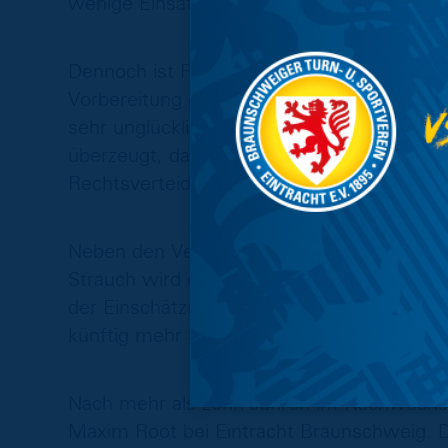
wenige Einsätze ermöglichte.
Dennoch ist Reichel von den Fähigkeiten de
Vorbereitung gezeigt, welches Potenzial in 
sehr unglücklich und hat seine Entwicklun
überzeugt, dass er nach seiner vollständ
Rechtsverteidigerposition weiter beleben 
Neben den Vertragsverlängerungen stehen
Strauch wird den Verein nach einer Saiso
der Einschätzung gekommen, dass ein Tap
künftig mehr Spielpraxis zu sammeln.
Nach mehr als zehn Jahren im Nachwuchsl
Maxim Root bei Eintracht Braunschweig. De