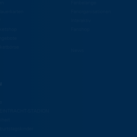
en
Fanbelange
auerkarten
Fanorganisationen
f
Interaktiv
cketshop
Fanshop
ngebote
ketbörse
News
N
e
m EINTRACHT-STADION
iheit
burtstagskinder