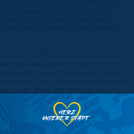
 die weitere Zusammenarbeit mit Arda Aksac.
n den vergangenen Monaten eine positive
chsten Schritte im Herrenbereich gehen.
len ihn in der U23 gezielt bei seiner weiteren
erhalten. Der Offensivspieler zählt mit seiner
u den prägenden Akteuren der Mannschaft. Für
m verstärkt in einer Führungsrolle: „Robin ist
ten, dass er noch mehr Verantwortung übernimmt
gend für die Mannschaft einbringt.“
s weiterhin für die U23 auflaufen. Der 19-
ereits seine Qualitäten unter Beweis stellen,
ng immer wieder ausbremste und ihm nur