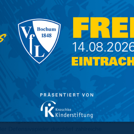
s Defensivspielers überzeugt: „Luis hat in der
ihm steckt. Die Verletzung war für ihn natürlich
g zunächst gebremst. Wir sind aber davon
igen Genesung den Konkurrenzkampf auf der
wird.“
 auch zwei Abgänge fest. Torhüter Emil
n in der U23 verlassen. Gemeinsam sei man zu
etenwechsel die beste Möglichkeit bietet, um
eistungszentrum endet zudem die Zeit von
r Defensivspieler durchlief zahlreiche