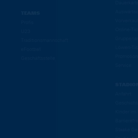
Dauerkart
Auswärtsd
TEAMS
Vorverkau
Profis
Online-Ti
U23
Gruppena
Traditionsmannschaft
Löwen-Tic
eFootball
Promotion
Geschäftsstelle
Service
STADIO
Anfahrt
Geschicht
Kinder i
Barrierefre
Staake Ge