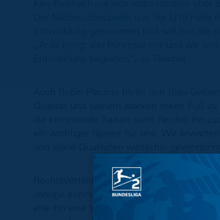
Ken Reichel freut sich insbesondere über
Der Nachwuchsspieler aus der U19 habe i
Entwicklung genommen und soll nun die nä
„Arda bringt viel Potenzial mit und wir wol
Entwicklung begleiten“, so Reichel.
Auch Robin Placinta bleibt den Blau-Gelben 
Qualität und seinem starken linken Fuß z
die kommende Saison sieht Reichel ihn zude
ein wichtiger Spieler für uns. Wir erwar
und seine Qualitäten weiterhin gewinnbrin
Rechtsverteidiger Luis Karaqi wird ebenfall
Jährige konnte in der Wintervorbereitung b
ehe ihn eine langwierige Muskelverletzu