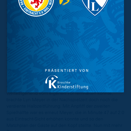
Partie war gut: In den vergangenen zwei Partien schoss
der TSV jeweils sechs Tore und gewann beide
Heimspiele souverän. Eintracht-Coach Simon Wintgen,
der im Vorgang der Partie vor einer schwierigen Aufgabe
warnte, sprach nach Abpfiff eine Lobeshymne über den
Auftritt seines Teams aus: „Das war die beste Leistung
der gesamten Saison, und das auch vor allem über 90
Minuten. Wir haben geduldig gespielt, den Gegner
gezielt laufen lassen und den Spielplan umgesetzt“,
freute sich Wintgen. Dieser weiter: „Es war einfach eine
konzentrierte Leistung, die auch dem Trainerteam richtig
Spaß gemacht hat.“ Und die Worte des Trainers
spiegeln sich auch im Ergebnis wider. Nachdem der
Gast unsere Löwinnen bis kurz vor der Pause noch
weitestgehend vom eigenen Tor fernhalten konnte,
brachte Lyn Meyer in der Nachspielzeit doch noch die
verdiente Halbzeitführung. Mit Anpfiff der zweiten
Spielhälfte war es erneut Meyer, die in Minute 47 auf 2:0
aus Eintracht-Sicht erhöhen konnte und so den
Matchplan der Gäste auf den Kopf stellte. Nun mit mehr