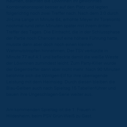
Räumen, brachten die Löwinnen ihr gewohntes
Kombinationsspiel besser auf den Platz und legten
folgerichtig noch zwei Treffer nach. Nach dem 3:0 durch
Jil-Lina Lange in Minute 64, erhöhte Meyer ihr Torekonto
nochmal rund zehn Minuten später mit ihrem dritten
Treffer des Tages. Die Eintracht, die in der Schlussphase
der Partie noch Chancen auf eine höhere Führung hatte,
musste dann aber doch noch einen kleinen
Wehmutstropfen hinnehmen. Der TSV verkürzte in
Minute 77 auf 4:1 und befleckte damit die weiße Weste
der Löwinnen zumindest leicht. Zum Party-Killer wurde
der Gegentreffer dann aber nicht mehr. Nach 90 Minuten
belohnte sich die Wintgen-Elf für ihre überragende
Leistung mit dem Heimsieg. Durch diesen bleiben die
Blau-Gelben auch nach Spieltag 15 Tabellenführer und
bauen ihre Ungeschlagen-Serie weiter aus.
Am kommenden Spieltag ist die 1. Frauen in
Hildesheim, beim PSV Grün-Weiß zu Gast.