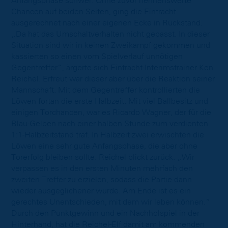
Anfangsphase schwer. Ohne zuvor nennenswerte
Chancen auf beiden Seiten, ging die Eintracht
ausgerechnet nach einer eigenen Ecke in Rückstand.
„Da hat das Umschaltverhalten nicht gepasst. In dieser
Situation sind wir in keinen Zweikampf gekommen und
kassierten so einen vom Spielverlauf unnötigen
Gegentreffer“, ärgerte sich Eintracht-Interimstrainer Ken
Reichel. Erfreut war dieser aber über die Reaktion seiner
Mannschaft. Mit dem Gegentreffer kontrollierten die
Löwen fortan die erste Halbzeit. Mit viel Ballbesitz und
einigen Torchancen, war es Ricardo Wagner, der für die
Blau-Gelben nach einer halben Stunde zum verdienten
1:1-Halbzeitstand traf. In Halbzeit zwei erwischten die
Löwen eine sehr gute Anfangsphase, die aber ohne
Torerfolg bleiben sollte. Reichel blickt zurück: „Wir
verpassen es in den ersten Minuten mehrfach den
zweiten Treffer zu erzielen, sodass die Partie dann
wieder ausgeglichener wurde. Am Ende ist es ein
gerechtes Unentschieden, mit dem wir leben können.“
Durch den Punktgewinn und ein Nachholspiel in der
Hinterhand, hat die Reichel-Elf damit am kommenden