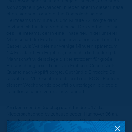
Die Löwen agierten in der Folge offensiver, erspielten
sich sogar einige Chancen, blieben aber in dieser Phase
ohne eigenen Torerfolg. Ein Doppelschlag des
Heimteams in Minute 70 und Minute 72, sorgte dann
letztendlich für klare Verhältnisse. Den vierten Treffer
des Heimteams, der in eine Phase fiel, in der unserer
Mannschaft die Erschöpfung anzusehen war, konterte
Casper Luis Wäldele nur wenige Minuten später zum
1:4-Endstand. Ein Ergebnis, das nicht die Leistung der
Mannschaft widerspiegelt, aber trotzdem für große
Enttäuschung beim Team von Eintracht-Coach Niels
Quante nach Abpfiff sorgte. Gut für die Eintracht: Da
sowohl der VfL Osnabrück als auch der FC St. Pauli an
diesem Wochenende ebenfalls unterlagen, bleibt die
Tabellensituation vorerst unverändert.
Am kommenden Spieltag steht für die U17 das
Niedersachsenderby zuhause gegen Hannover 96 an.
Bereits seit Ende der vergangenen Woche steht fest:
Das Spiel wird unter Ausschluss der Öffentlichkeit