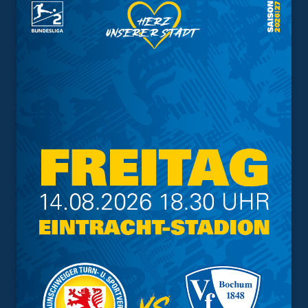
stattfinden.
Eintracht:
Langos – Guldbakke, Ibe, Diederich (80‘ Da
Silva Pereira), Güney (75‘‘ Ali), Wäldele, Pflücke, Chyrva
(61‘ Touray), Vlasov, Ay, Ganski.
Tore:
1:0 Stripling (6‘), 2:0 Atilgan (70‘), 3:0 Joel (72‘),
4.0 Ceesay (82‘), 4:1 Wäldele (85‘)
1. Frauen – TSV Limmer 4:1 (1:1)
Löwinnen bauen Serie aus. Nun nicht mehr
wettbewerbsübergreifend, aber immer noch in der Liga
ungeschlagen, wartete die nächste Aufgabe in der
Oberliga Niedersachsen auf die Blau-Gelben. Der vor der
Partie siebtplatzierte TSV Limmer zählt zu den
etabliertesten Teams der Liga. Bereits seit 2019 ist der
Gast der Löwinnen durchgehend in der vierthöchsten
deutschen Spielklasse des Frauenfußballs vertreten.
Und auch die Form der Landeshauptstädter vor der