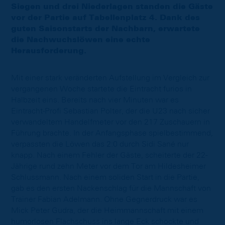
Siegen und drei Niederlagen standen die Gäste
vor der Partie auf Tabellenplatz 4. Dank des
guten Saisonstarts der Nachbarn, erwartete
die Nachwuchslöwen eine echte
Herausforderung.
Mit einer stark veränderten Aufstellung im Vergleich zur
vergangenen Woche startete die Eintracht furios in
Halbzeit eins. Bereits nach vier Minuten war es
Eintracht-Profi Sebastian Polter, der die U23 nach sicher
verwandeltem Handelfmeter vor den 217 Zuschauern in
Führung brachte. In der Anfangsphase spielbestimmend,
verpassten die Löwen das 2:0 durch Sidi Sané nur
knapp. Nach einem Fehler der Gäste, scheiterte der 22-
Jährige rund zehn Meter vor dem Tor am Hildesheimer
Schlussmann. Nach einem soliden Start in die Partie,
gab es den ersten Nackenschlag für die Mannschaft von
Trainer Fabian Adelmann. Ohne Gegnerdruck war es
Mick Peter Gudra, der die Heimmannschaft mit einem
humorlosen Flachschuss ins lange Eck schockte und