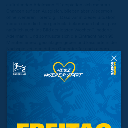
auftretenden Adelmann-Elf erspielten sich mehrere
Chancen auf den Ausgleich, blieben aber wiederholt
ohne weiteren Torerfolg. „Dass wir in dieser Situation
keinen über die Linie gedrückt bekommen haben, passt
natürlich auch ins Bild der letzten Wochen“, haderte
Adelmann. Und so musste sich die Eintracht nach 90
Minuten erneut geschlagen geben und kassierte in der
Nachspielzeit den dritten Gegentreffer nach einem
Konter. Die 1:3-Niederlage sorgt für einen unzufriedenen
Cheftrainer, der zwar erneut Lob für den Einsatz und
Willen seiner Mannschaft hatte, aber schon die dritte
bittere Niederlage in Folge in der Oberliga einstecken
muss. Nach dem 11. Spieltag steht die Eintracht
weiterhin mit vier Zählern auf einem Abstiegsplatz und
muss dringend Punkte holen, um den Anschluss an das
Tabellenmittelfeld nicht zu verlieren. Am kommenden
Spieltag gastieren die Blau-Gelben beim Heeslinger SC.
Eintracht:
Rajkovacic – Schlothauer (77‘ El-Haj),
Renner (71‘ Placinta), Root (C), Polter, Ba (63‘ Gündüz),