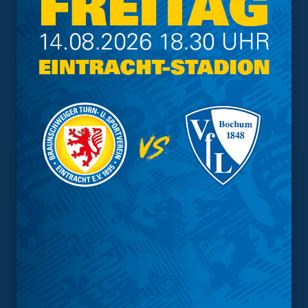
Ziegele, Raebiger, Sane (82‘ Szczerba), Dräger, Afonso
(63‘ Laatsch)
Tore:
1:0 Polter (4‘), 1:1 Gudra (16‘), 1:2 Gudra (27‘), 1:3
Doski (90‘+4)
Foto:
Torsten Utta
Interessant.
Meistgesuchte Themen
Trainingsplan
Vorverkauf
Geschützter Raum
Kader
Tabelle