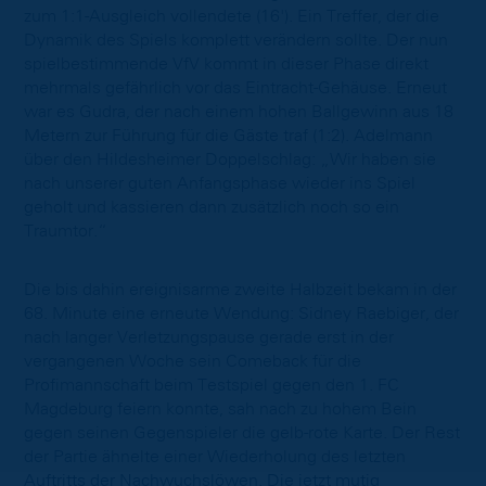
zum 1:1-Ausgleich vollendete (16'). Ein Treffer, der die
Dynamik des Spiels komplett verändern sollte. Der nun
spielbestimmende VfV kommt in dieser Phase direkt
mehrmals gefährlich vor das Eintracht-Gehäuse. Erneut
war es Gudra, der nach einem hohen Ballgewinn aus 18
Metern zur Führung für die Gäste traf (1:2). Adelmann
über den Hildesheimer Doppelschlag: „Wir haben sie
nach unserer guten Anfangsphase wieder ins Spiel
geholt und kassieren dann zusätzlich noch so ein
Traumtor.“
Die bis dahin ereignisarme zweite Halbzeit bekam in der
68. Minute eine erneute Wendung: Sidney Raebiger, der
nach langer Verletzungspause gerade erst in der
vergangenen Woche sein Comeback für die
Profimannschaft beim Testspiel gegen den 1. FC
Magdeburg feiern konnte, sah nach zu hohem Bein
gegen seinen Gegenspieler die gelb-rote Karte. Der Rest
der Partie ähnelte einer Wiederholung des letzten
Auftritts der Nachwuchslöwen. Die jetzt mutig