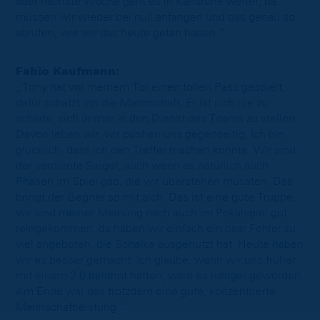
aber nächste Woche geht es in Karlsruhe weiter, da
müssen wir wieder bei null anfangen und das genau so
abrufen, wie wir das heute getan haben.“
Fabio Kaufmann:
„Tony hat vor meinem Tor einen tollen Pass gespielt,
dafür schätzt ihn die Mannschaft. Er ist sich nie zu
schade, sich immer in den Dienst des Teams zu stellen.
Davon leben wir, wir pushen uns gegenseitig. Ich bin
glücklich, dass ich den Treffer machen konnte. Wir sind
der verdiente Sieger, auch wenn es natürlich auch
Phasen im Spiel gab, die wir überstehen mussten. Das
bringt der Gegner so mit sich. Das ist eine gute Truppe,
wir sind meiner Meinung nach auch im Pokalspiel gut
reingekommen, da haben wir einfach ein paar Fehler zu
viel angeboten, die Schalke ausgenutzt hat. Heute haben
wir es besser gemacht. Ich glaube, wenn wir uns früher
mit einem 2:0 belohnt hätten, wäre es ruhiger geworden.
Am Ende war das trotzdem eine gute, konzentrierte
Mannschaftleistung.“