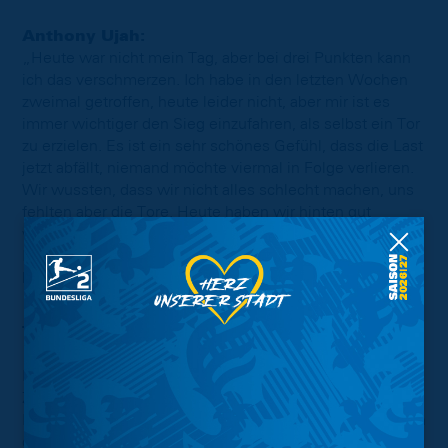
Anthony Ujah:
„Heute war nicht mein Tag, aber bei drei Punkten kann
ich das verschmerzen. Ich habe in den letzten Wochen
zweimal getroffen, heute leider nicht, aber mir ist es
immer wichtiger den Sieg einzufahren, als selbst ein Tor
zu erzielen. Es ist ein sehr schönes Gefühl, dass die Last
jetzt abfällt, niemand möchte viermal in Folge verlieren.
Wir wussten, dass wir nicht alles schlecht machen, uns
fehlten aber die Tore. Heute haben wir hinten gut
verteidigt und einen Treffer mehr erzielt als die Gegner.
Ich bin stolz auf die Jungs, was sie heute geleistet
haben, der Sieg macht mich sehr glücklich.“
Thomas Reis (Chef-Trainer FC Schalke 04):
„Ich gratuliere der Eintracht zu dem Sieg. In der ersten
Halbzeit fehlten uns jegliche Basics, was das
Zweikampfverhalten anbelangt, die spielerischen
Lösungen haben uns gefehlt. Die Braunschweiger waren
giftiger, wir haben in der Halbzeit mit Wechseln reagiert.