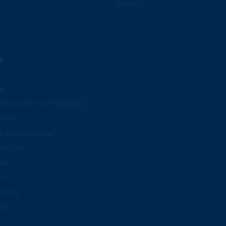
News
N
e
m EINTRACHT-STADION
iheit
burtstagskinder
hrungen
mie
an
dnung
BC