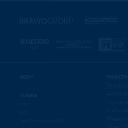
NEWS
TICKETS
Dauerkart
Auswärtsd
TEAMS
Vorverkau
Profis
Online-Ti
U23
Gruppena
Traditionsmannschaft
Löwen-Tic