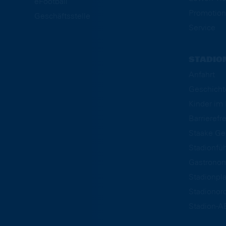
eFootball
Promotion
Geschäftsstelle
Service
STADIO
Anfahrt
Geschicht
Kinder i
Barrierefre
Staake Ge
Stadionfü
Gastrono
Stadionpl
Stadionor
Stadion-A