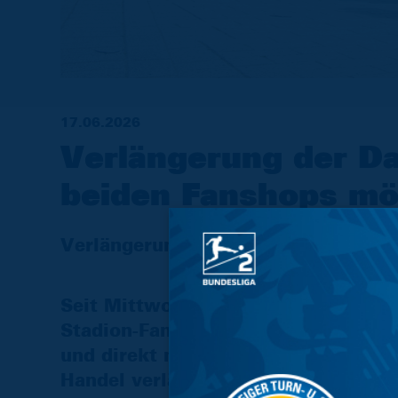
17.06.2026
Verlängerung der Da
beiden Fanshops mö
Verlängerungsoption gilt noch bis 
Seit Mittwoch können alle Eintrach
Stadion-Fanshop als auch im Aantra
und direkt mitnehmen. Bis Samstag
Handel verlängert werden, bis Sonnt