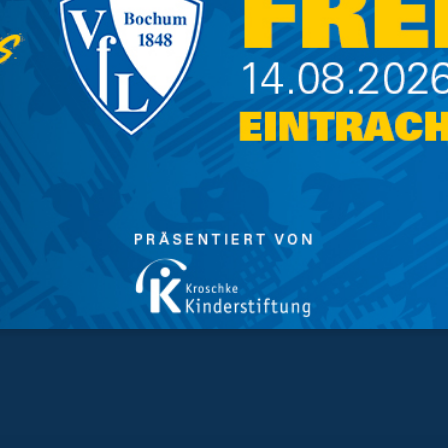
n Stammplatz zu sichern.
 Öffnung des Stadion-Fanshops Schlange, um die
 haben 7.592 Fans ihre Dauerkarte verlängert.
RLÄNGERUNGSPHASE.
unsere Mannschaft in der kommenden Saison an
rstützen.