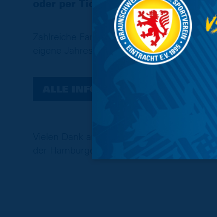
oder per Ticket-Hotline den eigene
Zahlreiche Fans standen bereits kurz vor
eigene Jahreskarte zu verlängern. Aktuell
ALLE INFORMATIONEN ZUR VE
Vielen Dank an alle Eintracht-Fans, die 
der Hamburger Straße begleiten und unte