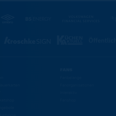
FANS
en
Fanbelange
auerkarten
Fanorganisationen
f
Interaktiv
cketshop
Fanshop
ngebote
ketbörse