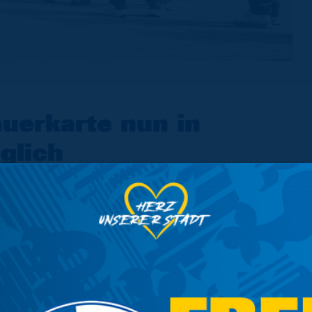
uerkarte nun in
glich
Sonntag möglich
t-Fans ihre Dauerkarte sowohl im
cht-Eck in der Innenstadt verlängern
 kann die Dauerkarte im stationären
ag besteht die Möglichkeit, online