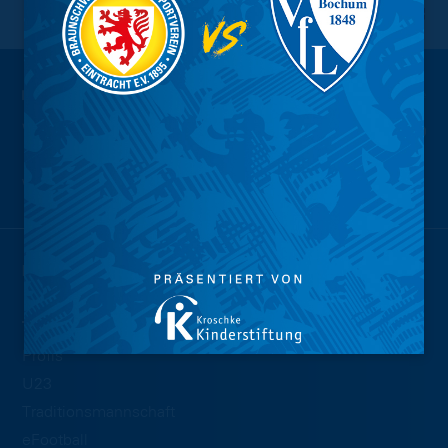
NACH OBEN
Wir sind
Eintracht.
NEWS
TEAMS
Profis
U23
Traditionsmannschaft
eFootball