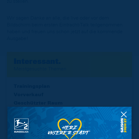
zu stellen.
Wir sagen Danke an alle, die live oder vor dem
Bildschirm beim ersten Eintracht-Talk teilgenommen
haben und freuen uns schon jetzt auf die kommende
Ausgabe!
Interessant.
Meistgesuchte Themen
Trainingsplan
Vorverkauf
Geschützter Raum
Kader
Tabelle