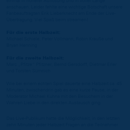
einmal in höherer Auflösung und in voller Länge
anschauen. Leider fehlte eine wichtige Botschaft unsere
Fanbeauftragten Erik Lieberknecht am Ende der Live-
Übertragung. Viel Spaß beim streamen!
Für die erste Halbzeit:
Michael Schiele, Peter Vollmann, Robin Krauße und
Bryan Henning
Für die zweite Halbzeit:
Marc „Pfitze“ Pfitzner, Bernd Gersdorff, Dietmar Erler
und Torsten Sümnich
Wie bei einem echten Spiel dauerte eine Halbzeit ca. 45
Minuten, zwischendrin gab es eine kurze Pause, in der
Moderator Michael Kuhna mit den Besuchern in der
Wahren Liebe in den direkten Austausch ging.
Das Live-Publikum hatte die Möglichkeit, in den letzten
zehn Minuten jeder Halbzeit Fragen an die Teilnehmer