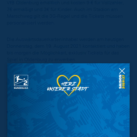
VfB Oldenburg erhältlich und kosten 9 € für Vollzahler,
7€ ermäßigt und 3€ für Kinder. Auch im Stadion am
Marschweg gilt die 3G-Regel und die Tickets müssen
personalisiert werden.
Die Auswärtsdauerkarteninhaber werden am heutigen
Donnerstag, dem 19. August 2021 kontaktiert und haben
bis morgen die Möglichkeit, exklusiv Tickets für das
Spiel in Oldenburg zu erwerben.
Der
freie Verkauf
für die Partie gegen den VfB startet
am morgigen
Freitag, dem 20. August 2021 um
16 Uhr
. Den Link zum Auswärts-Onlineshop findet ihr
hier
.
Wichtig:
Bitte beachtet bei beiden Spielen unbedingt
die Auswärts-Fan-Infos, die wir ein paar Tage vor dem
jeweiligen Spiel kommunizieren werden, um mit allen
wichtigen Informationen für die Auswärtsreise(n)