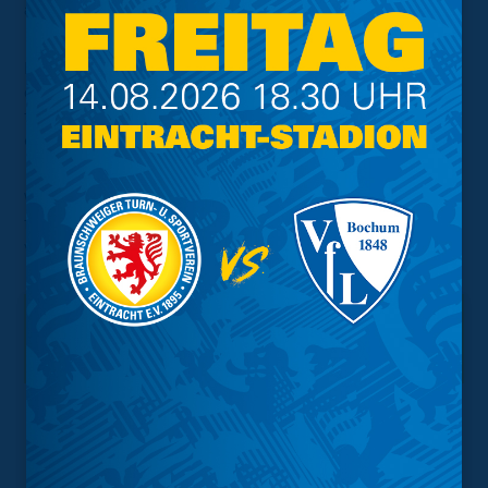
ausgestattet zu sein.
Die allgemeinen Informationen zu den Auswärtskarten in
der aktuellen Saison, sowie eine Übersicht der bereits
terminierten Auswärtspartien haben wir Euch
hier
noch
einmal zusammengefasst.
Wir freuen uns, dass unsere Löwen auch wieder auf
fremden Plätzen so zahlreich unterstützt und anfeuert
werden.
Interessant.
Meistgesuchte Themen
Trainingsplan
Vorverkauf
Geschützter Raum