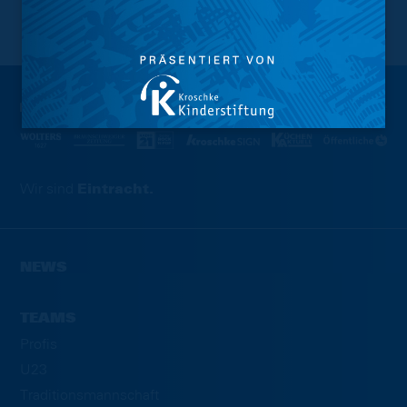
NACH OBEN
Wir sind
Eintracht.
NEWS
TEAMS
Profis
U23
Traditionsmannschaft