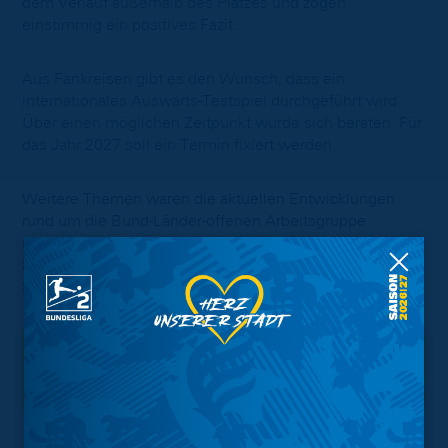
dem Verlauf außerhalb des Platzes und zogen
einstimmig ein positives Fazit.
Aus Fankreisen gibt es den Wunsch, dass ein
internationales Auswärts-Testspiel durchgeführt wird.
Über einen möglichen Zeitpunkt wurde sich beraten. Für
das Jahr 2027 soll ein Termin fixiert werden.
Weitere Themen waren die aktuellen Entwicklungen
rund um die Bund-Länder-offenen Arbeitsgruppe
(BLoAG) und die geplante Neuausrichtung der
Stadionverbotsrichtlinien mit einer Zentralen
Stadionverbotskommission.
Interessant.
Meistgesuchte Themen
Trainingsplan