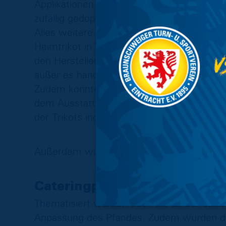
Applikationen auf dem Heimtrikot am Schul
zufällig gedoppelt, wird aber auch als M
Alles weitere am Trikot ist individuell gest
Heimtrikot in Verbindung zu den 130 Jahre
den Hersteller geprüft werden, dass kein
außer es handelt sich hierbei wieder um
Zudem konnten die Farben der Trikots au
dem Ausstatter Umbro bestehen generell f
der Trikots individuelle Anpassungsmöglich
Außerdem wird zukünftig ein Trikot für we
Cateringpreise
Thematisiert wurden auch die ab der Sais
Anpassung des Pfandes. Zudem wurden die