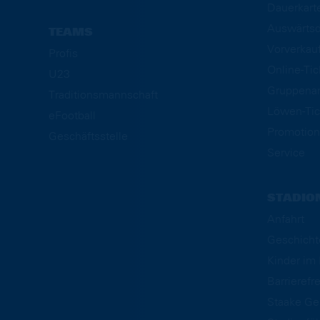
Dauerkart
Auswärtsd
TEAMS
Vorverkau
Profis
Online-Ti
U23
Gruppena
Traditionsmannschaft
Löwen-Tic
eFootball
Promotion
Geschäftsstelle
Service
STADIO
Anfahrt
Geschicht
Kinder i
Barrierefre
Staake Ge