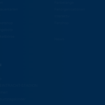
en
Fanbelange
auerkarten
Fanorganisationen
f
Interaktiv
cketshop
Fanshop
ngebote
ketbörse
News
N
e
m EINTRACHT-STADION
iheit
burtstagskinder