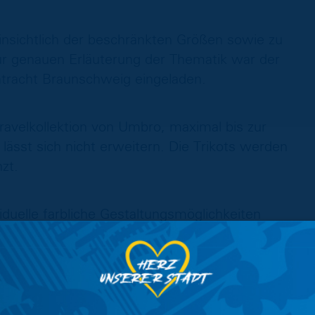
hinsichtlich der beschränkten Größen sowie zu
r genauen Erläuterung der Thematik war der
ntracht Braunschweig eingeladen.
Travelkollektion von Umbro, maximal bis zur
lässt sich nicht erweitern. Die Trikots werden
zt.
duelle farbliche Gestaltungsmöglichkeiten
delung der Ware erhöht worden. Außerdem sind
nterschiedlichen Preiskategorien verfügbar.
sogenannte „Stangenware“. Die auffälligen