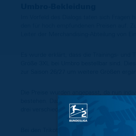
Umbro-Bekleidung
Im Vorfeld des Dialogs taten sich Fragen 
den für hoch empfundenen Preisen auf. Zu
Leiter der Merchandising-Abteilung von Ei
Es wurde erklärt, dass die Trainings- und 
Größe 3XL bei Umbro bestellbar sind. Dies 
zur Saison 26/27 um weitere Größen ergän
Die Preise wurden angepasst, da nun indivi
bestehen. Dazu ist die Qualität und Vere
drei verschiedene Kollektionen in jeweils u
Bei den Trikots handelt es sich nicht um 