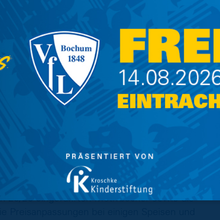
terbereich, wurden durch den Hersteller
arkenerkennungszeichen von Umbro gewertet.
altet. Dazu zählt auch der Schriftzug auf dem
n Eintracht Braunschweig. In Zukunft soll durch
e Veredelungen doppelt vergeben werden,
 Markenerkennungszeichen vonseiten Umbros.
f die eigenen Wünsche angepasst werden. Mit
ür Eintracht Braunschweig bei der Gestaltung
keiten.
ibliche Eintracht-Fans angeboten werden.
on 25/26 eingeführten Motivbecher sowie die
 Preisanpassungen bei einigen Speisen und