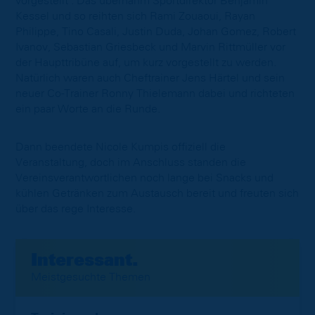
vorgestellt . Das übernahm Sportdirektor Benjamin
Kessel und so reihten sich Rami Zouaoui, Rayan
Philippe, Tino Casali, Justin Duda, Johan Gomez, Robert
Ivanov, Sebastian Griesbeck und Marvin Rittmüller vor
der Haupttribüne auf, um kurz vorgestellt zu werden.
Natürlich waren auch Cheftrainer Jens Härtel und sein
neuer Co-Trainer Ronny Thielemann dabei und richteten
ein paar Worte an die Runde.
Dann beendete Nicole Kumpis offiziell die
Veranstaltung, doch im Anschluss standen die
Vereinsverantwortlichen noch lange bei Snacks und
kühlen Getränken zum Austausch bereit und freuten sich
über das rege Interesse.
Interessant.
Meistgesuchte Themen