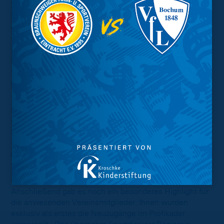
DFL enthalten zu haben, wohlwissend, dass
Enthaltungen zu den Gegenstimmen des Modells
gezählt werden. Zur Veranschaulichung der finanziellen
Situation präsentierte Wolfram Benz anhand einiger
Beispiele, wie unterschiedlich die Einnahmen in der 2.
Bundesliga und 3. Liga sind. So wurde verdeutlicht, wie
wichtig der Klassenerhalt auch aus finanzieller Sicht
gewesen ist.
Mit seiner Einschätzung der sportlichen Situation trat
dann Peter Vollmann als Geschäftsführer Sport ans
Mikrofon. Zur Bewertung teilte er die abgelaufene
Saison in Phasen ein und benotete sie in Summe als
ausreichend, schließlich sei der Klassenerhalt geschafft
worden.
Anschließend gab es noch ein besonderes Highlight für
die anwesenden Vereinsmitglieder: Ihnen wurden
exklusiv als erstes die Neuzugänge im Profikader