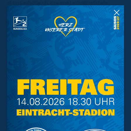
ist ein Laufschlauch, also eine Leichtathletikhalle
zwischen Stadionumlauf und Rheingoldarena, die in
Braunschweig einmalig wäre. Nicht zuletzt wolle man
auch im Nachwuchsleistungszentrum für beste
infrastrukturelle Voraussetzungen sorgen, damit die gute
Arbeit dort weitere Früchte trägt.
Mit den Berichten aus dem Profifußball begann Wolfram
Benz, kaufmännischer Geschäftsführer der Eintracht
Braunschweig GmbH & Co. KGaA. Er benannte die aus
seiner Sicht entscheidenden Meilensteine der
abgelaufenen Saison und hob dabei besonders die Fans
hervor, die „die Mannschaft in der ersten Saison ohne
Zuschauerbeschränkungen über die Ziellinie zum
Klassenerhalt getragen haben.“ Auch mit der Kampagne
zur Rettung des Stadionnamens, im Club-Fan-Dialog und
durch die Wahl eines Fanvertreters in den Aufsichtsrat
wurde zum Erfolg des Vereins beigetragen. Er erklärte
zudem die Position der Eintracht, sich bei der kürzlich
abgehaltenen Abstimmung um ein Investorenmodell der