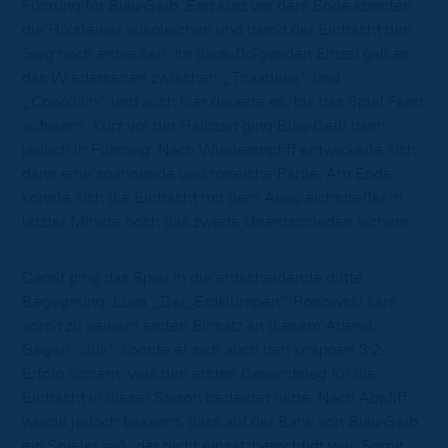
Führung für Blau-Gelb. Erst kurz vor dem Ende konnten
die Holsteiner ausgleichen und damit der Eintracht den
Sieg noch entreißen. Im darauffolgenden Einzel gab es
das Wiedersehen zwischen „Thaadeus“ und
„Cooolliiin“ und auch hier dauerte es, bis das Spiel Fahrt
aufnahm. Kurz vor der Halbzeit ging Blau-Gelb dann
jedoch in Führung. Nach Wiederanpfiff entwickelte sich
dann eine spannende und torreiche Partie. Am Ende
konnte sich die Eintracht mit dem Ausgleichstreffer in
letzter Minute noch das zweite Unentschieden sichern.
Damit ging das Spiel in die entscheidende dritte
Begegnung. Luca „Der_Erdklumpen“ Rosowski kam
somit zu seinem ersten Einsatz an diesem Abend.
Gegen „Juli“ konnte er sich auch den knappen 3:2-
Erfolg sichern, was den ersten Gesamtsieg für die
Eintracht in dieser Saison bedeutet hätte. Nach Abpfiff
wurde jedoch bekannt, dass auf der Bank von Blau-Gelb
ein Spieler saß, der nicht einsatzberechtigt war. Somit