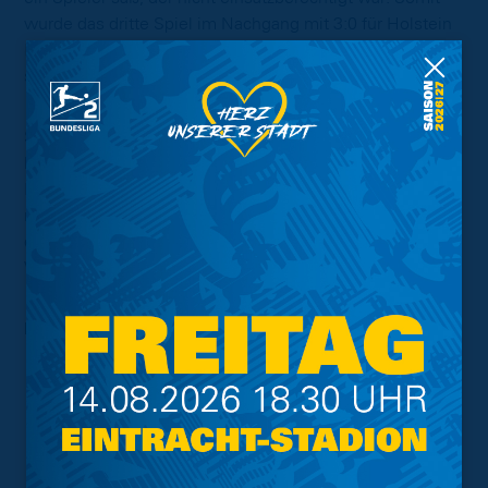
wurde das dritte Spiel im Nachgang mit 3:0 für Holstein
Kiel gewertet, die sich damit auch die drei Punkte
sicherten.
So bleiben die eLöwen weiter ohne einen Sieg in der
laufenden Saison. Die kämpferische Leistung wird aber
Hoffnung für die kommenden Aufgaben machen. Am
nächsten Dienstag steht gegen den FC St. Pauli bereits
die nächste Partie an, in der erneut ein Sieg fest ins
Visier genommen wird.
Foto
: Apollo GG/Lasse Weigang